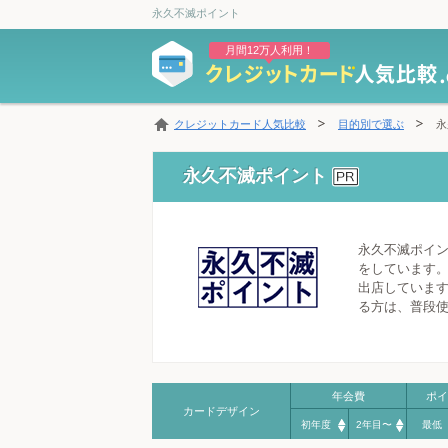
永久不滅ポイント
月間12万人利用！
クレジットカード人気比較
目的別で選ぶ
永
永久不滅ポイント
永久不滅ポイ
をしています。
出店しています
る方は、普段
年会費
ポイ
カードデザイン
初年度
2年目〜
最低