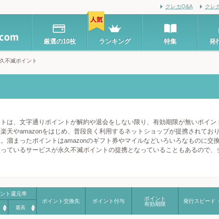
クレカQ&A
クレ
厳選の10枚
ランキング
特集
発
久不滅ポイント
ントは、文字通りポイントが解約や退会をしない限り、有効期限が無いポイン
楽天やamazonをはじめ、普段良く利用するネットショップが提携されており、
。溜まったポイントはamazonのギフト券やマイルなどいろいろなものに交
使っているサービスが永久不滅ポイントの提携となっていることもあるので、
ント還元率
ポイント
ポイント交換先
ポイント付与
発行スピード
有効期限
最高