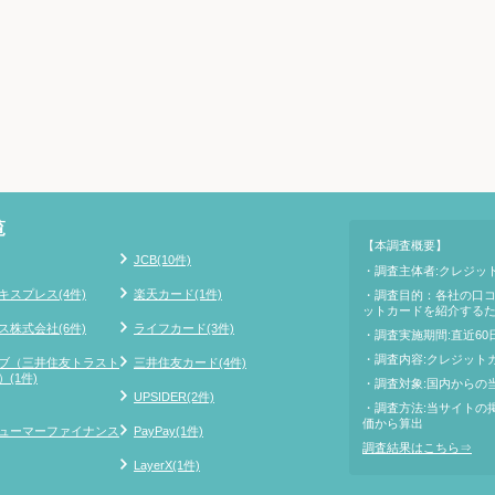
覧
【本調査概要】
JCB(10件)
・調査主体者:クレジット
スプレス(4件)
楽天カード(1件)
・調査目的：各社の口
ットカードを紹介する
株式会社(6件)
ライフカード(3件)
・調査実施期間:直近60
・調査内容:クレジット
ブ（三井住友トラスト
三井住友カード(4件)
(1件)
・調査対象:国内からの
UPSIDER(2件)
・調査方法:当サイトの
価から算出
ューマーファイナンス
PayPay(1件)
調査結果はこちら⇒
LayerX(1件)