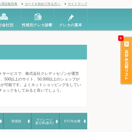
カ用語集辞典
カードを初めて作る方へ
サイトマップ
行会社別
性格別クレカ診断
クレカの基本
0
トサービスで、株式会社クレディセゾンが運営
500以上のサイト、50,000以上のショップが
換が可能です。よくネットショッピングをしてい
チェックをしてみると良いでしょう。
マイレージ
限度額
ETC年会費
還元率(最大)