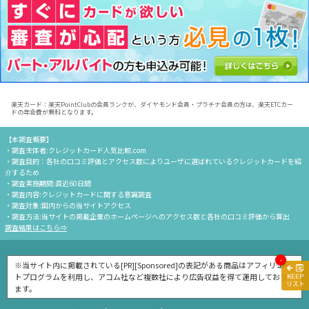
楽天カード：楽天PointClubの会員ランクが、ダイヤモンド会員・プラチナ会員の方は、楽天ETCカー
ドの年会費が無料となります。
【本調査概要】
・調査主体者:クレジットカード人気比較.com
・調査目的：各社の口コミ評価とアクセス数によりユーザに選ばれているクレジットカードを紹
介するため
・調査実施期間:直近60日間
・調査内容:クレジットカードに関する意識調査
・調査対象:国内からの当サイトアクセス
・調査方法:当サイトの掲載企業のホームページへのアクセス数と各社の口コミ評価から算出
調査結果はこちら⇒
-
※当サイト内に掲載されている[PR][Sponsored]の表記がある商品はアフィリエイ
トプログラムを利用し、アコム社など複数社により広告収益を得て運用しており
ます。