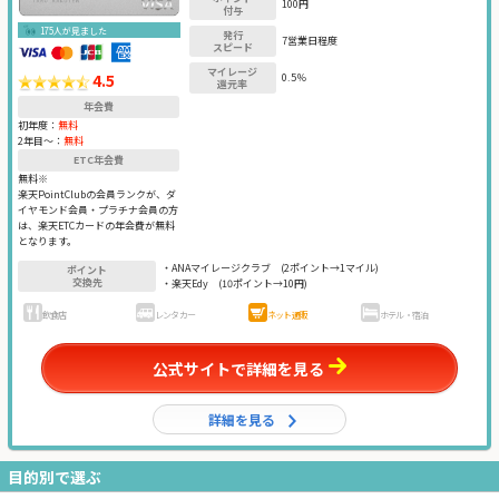
100円
付与
175人が見ました
発行
7営業日程度
スピード
マイレージ
4.5
0.5％
還元率
年会費
初年度：
無料
2年目〜：
無料
ETC年会費
無料※
楽天PointClubの会員ランクが、ダ
イヤモンド会員・プラチナ会員の方
は、楽天ETCカードの年会費が無料
となります。
・ANAマイレージクラブ
(2ポイント→1マイル)
ポイント
交換先
・楽天Edy
(10ポイント→10円)
飲食店
レンタカー
ネット通販
ホテル・宿泊
公式サイトで詳細を見る
詳細を見る
目的別で選ぶ