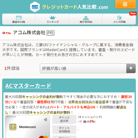
厳選の10枚
ランキング
発行会社別
クレカ診断
アコム株式会社
アコム株式会社は、三菱UFJファイナンシャル・グループに属する、消費者金融
大手です。国際ブランドはMasterCardと提携しています。審査・発行のスピード
が早いことが特徴。カード発行をお急ぎの方におすすめです。
1
件該当
ACマスターカード
最大30日間
キャッシングの金利が無料
で今すぐ現金が必要な方におすすめ！
最短20
分(※1)
で審査回答！
最短即日
発行可能！
消費者金融独自の審査基準
で審査が不安な
方必見！ 一定の収入があれば
パート・アルバイトも申込OK
！ 利用明細の
郵送な
し
！ 最大30日間
キャッシングの金利が無料
！
(キャッシュバック)
ポイント
還元率
-※
0%
(最大
)
ポイント
-
有効期限