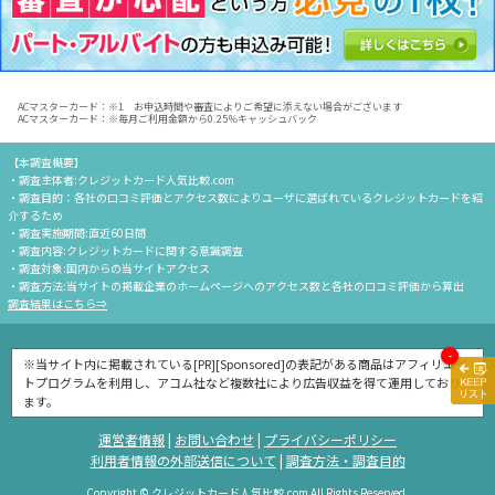
ACマスターカード：※1 お申込時間や審査によりご希望に添えない場合がございます
ACマスターカード：※毎月ご利用金額から0.25％キャッシュバック
【本調査概要】
・調査主体者:クレジットカード人気比較.com
・調査目的：各社の口コミ評価とアクセス数によりユーザに選ばれているクレジットカードを紹
介するため
・調査実施期間:直近60日間
・調査内容:クレジットカードに関する意識調査
・調査対象:国内からの当サイトアクセス
・調査方法:当サイトの掲載企業のホームページへのアクセス数と各社の口コミ評価から算出
調査結果はこちら⇒
-
※当サイト内に掲載されている[PR][Sponsored]の表記がある商品はアフィリエイ
トプログラムを利用し、アコム社など複数社により広告収益を得て運用しており
ます。
運営者情報
|
お問い合わせ
|
プライバシーポリシー
利用者情報の外部送信について
|
調査方法・調査目的
Copyright © クレジットカード人気比較.com All Rights Reserved.