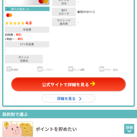
ポイント
-
付与
487人が見ました
発行
最短20分(※1)
スピード
マイレージ
4.8
-
還元率
年会費
初年度：
無料
2年目〜：
無料
ETC年会費
-
ポイント
交換先
飲食店
レンタカー
ネット通販
ホテル・宿泊
公式サイトで詳細を見る
詳細を見る
目的別で選ぶ
ポイントを貯めたい