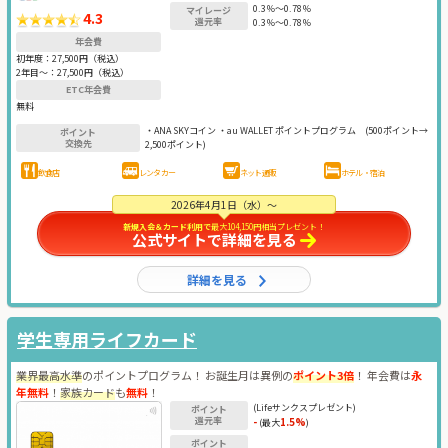
0.3％～0.78％
マイレージ
4.3
還元率
0.3％～0.78％
年会費
初年度：
27,500円（税込）
2年目〜：
27,500円（税込）
ETC年会費
無料
・ANA SKYコイン ・au WALLET ポイントプログラム
(500ポイント→
ポイント
交換先
2,500ポイント)
飲食店
レンタカー
ネット通販
ホテル・宿泊
2026年4月1日（水）～
新規入会＆カード利用で
最大104,150円相当プレゼント
！
公式サイトで詳細を見る
詳細を見る
学生専用ライフカード
業界最高水準
のポイントプログラム‎！ お誕生月は異例の
ポイント3倍
！ 年会費は
永
年無料
！
家族カード
も
無料
！
(Lifeサンクスプレゼント)
ポイント
還元率
-
1.5%
(最大
)
ポイント