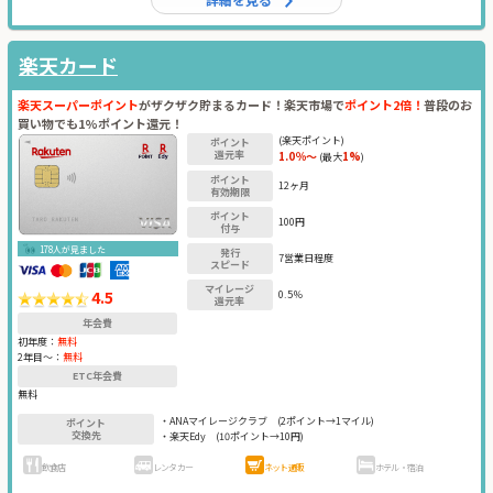
楽天カード
楽天スーパーポイント
がザクザク貯まるカード！楽天市場で
ポイント2倍！
普段のお
買い物でも1%ポイント還元！
(楽天ポイント)
ポイント
還元率
1.0％～
1%
(最大
)
ポイント
12ヶ月
有効期限
ポイント
100円
付与
178人が見ました
発行
7営業日程度
スピード
マイレージ
4.5
0.5％
還元率
年会費
初年度：
無料
2年目〜：
無料
ETC年会費
無料
・ANAマイレージクラブ
(2ポイント→1マイル)
ポイント
交換先
・楽天Edy
(10ポイント→10円)
飲食店
レンタカー
ネット通販
ホテル・宿泊