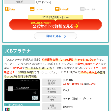
交換先
2,500ポイント)
飲食店
レンタカー
ネット通販
ホテル・宿泊
2026年4月1日（水）～
新規入会＆条件達成で
最大58,100円相当プレゼント
！
公式サイトで詳細を見る
詳細を見る
JCBプラチナ
【JCBプラチナ新規入会限定】
初年度年会費（27,500円）キャッシュバック
キャン
ペーン！ 「いつものあのお店で！JCBポイントアップ祭」で
最大3,000ポイント
まで
還元！
最短5分
で
カード番号を発行可能
！ 日本を代表するJCBから
プラチナカードが
新登場！
！
24時間365日
のコンシェルジュサービス！ 世界中の
1300ヶ所以上
の空港
ラウンジを無料で利用可能
！
(J-POINT)
ポイント
還元率
0.5%～10.0%※1
10%
(最大
)
ポイント
60ヶ月
有効期限
ポイント
1,000円（税込）＝1ポイント
付与
14人が見ました
発行
最短5分※
スピード