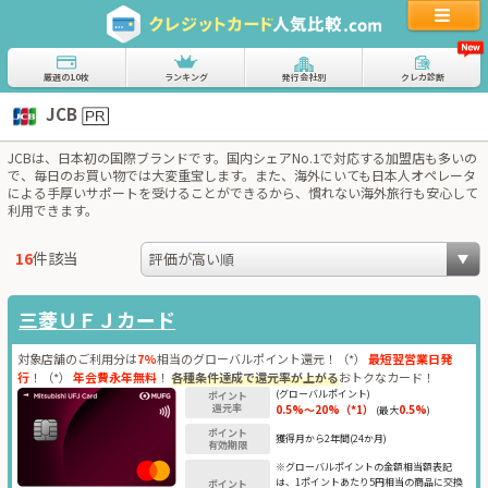
厳選の10枚
ランキング
発行会社別
クレカ診断
JCB
JCBは、日本初の国際ブランドです。国内シェアNo.1で対応する加盟店も多いの
で、毎日のお買い物では大変重宝します。また、海外にいても日本人オペレータ
による手厚いサポートを受けることができるから、慣れない海外旅行も安心して
利用できます。
16
件該当
三菱ＵＦＪカード
対象店舗のご利用分は
7%
相当のグローバルポイント還元！（*）
最短翌営業日発
行
！（*）
年会費永年無料
！
各種条件達成で還元率が上がる
おトクなカード！
(グローバルポイント)
ポイント
還元率
0.5%〜20%（*1）
0.5%
(最大
)
ポイント
獲得月から2年間(24か月)
有効期限
※グローバルポイントの金額相当額表記
は、1ポイントあたり5円相当の商品に交換
ポイント