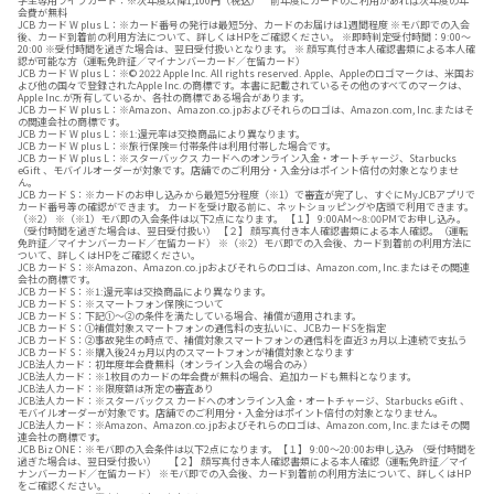
学生専用ライフカード：※次年度以降1,100円（税込） 前年度にカードのご利用があれば次年度の年
会費が無料
JCB カード W plus L：※カード番号の発行は最短5分、カードのお届けは1週間程度 ※モバ即での入会
後、カード到着前の利用方法について、詳しくはHPをご確認ください。 ※即時判定受付時間：9:00～
20:00 ※受付時間を過ぎた場合は、翌日受付扱いとなります。 ※ 顔写真付き本人確認書類による本人確
認が可能な方（運転免許証／マイナンバーカード／在留カード）
JCB カード W plus L：※© 2022 Apple Inc. All rights reserved. Apple、Appleのロゴマークは、米国お
よび他の国々で登録されたApple Inc.の商標です。本書に記載されているその他のすべてのマークは、
Apple Inc.が所有しているか、各社の商標である場合があります。
JCB カード W plus L：※Amazon、Amazon.co.jpおよびそれらのロゴは、Amazon.com, Inc.またはそ
の関連会社の商標です。
JCB カード W plus L：※1:還元率は交換商品により異なります。
JCB カード W plus L：※旅行保険＝付帯条件は利用付帯した場合です。
JCB カード W plus L：※スターバックス カードへのオンライン入金・オートチャージ、Starbucks
eGift 、モバイルオーダーが対象です。店舗でのご利用分・入金分はポイント倍付の対象となりませ
ん。
JCB カード S：※カードのお申し込みから最短5分程度（※1）で審査が完了し、すぐにMyJCBアプリで
カード番号等の確認ができます。 カードを受け取る前に、ネットショッピングや店頭で利用できます。
（※2） ※（※1）モバ即の入会条件は以下2点になります。 【１】 9:00AM～8:00PMでお申し込み。
（受付時間を過ぎた場合は、翌日受付扱い） 【２】 顔写真付き本人確認書類による本人確認。（運転
免許証／マイナンバーカード／在留カード） ※（※2）モバ即での入会後、カード到着前の利用方法に
ついて、詳しくはHPをご確認ください。
JCB カード S：※Amazon、Amazon.co.jpおよびそれらのロゴは、Amazon.com, Inc.またはその関連
会社の商標です。
JCB カード S：※1:還元率は交換商品により異なります。
JCB カード S：※スマートフォン保険について
JCB カード S：下記①～②の条件を満たしている場合、補償が適用されます。
JCB カード S：①補償対象スマートフォンの通信料の支払いに、JCBカードSを指定
JCB カード S：②事故発生の時点で、補償対象スマートフォンの通信料を直近3ヵ月以上連続で支払う
JCB カード S：※購入後24ヵ月以内のスマートフォンが補償対象となります
JCB法人カード：初年度年会費無料（オンライン入会の場合のみ）
JCB法人カード：※1枚目のカードの年会費が無料の場合、追加カードも無料となります。
JCB法人カード：※限度額は所定の審査あり
JCB法人カード：※スターバックス カードへのオンライン入金・オートチャージ、Starbucks eGift 、
モバイルオーダーが対象です。店舗でのご利用分・入金分はポイント倍付の対象となりません。
JCB法人カード：※Amazon、Amazon.co.jpおよびそれらのロゴは、Amazon.com, Inc.またはその関
連会社の商標です。
JCB Biz ONE：※モバ即の入会条件は以下2点になります。【１】 9:00～20:00お申し込み （受付時間を
過ぎた場合は、翌日受付扱い） 【２】 顔写真付き本人確認書類による本人確認（運転免許証／マイ
ナンバーカード／在留カード） ※モバ即での入会後、カード到着前の利用方法について、詳しくはHP
をご確認ください。