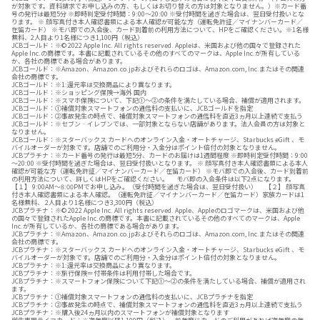
が対象です。資料請求でお申し込みの方、もしくはお切り替えの方は対象となりません。）※カード番
号の発行は最短5分 ※即時判定受付時間：9:00～20:00 ※受付時間を過ぎた場合は、翌日受付扱いとな
ります。 ※ 顔写真付き本人確認書類による本人確認が可能な方（運転免許証／マイナンバーカード／
在留カード） ※モバ即での入会後、カード到着前の利用方法について、HPをご確認ください。※1名様
無料、2人目より1名様につき1,100円（税込）
JCBゴールド：※© 2022 Apple Inc. All rights reserved. Appleは、米国および他の国々で登録された
Apple Inc.の商標です。本書に記載されているその他のすべてのマークは、Apple Inc.が所有している
か、各社の商標である場合があります。
JCBゴールド：※Amazon、Amazon.co.jpおよびそれらのロゴは、Amazon.com, Inc.またはその関連
会社の商標です。
JCBゴールド：※1:還元率は交換商品により異なります。
JCBゴールド：※ショッピング保険→海外 国内
JCBゴールド：※スマホ保険について、下記①～②の条件を満たしている場合、補償が適用されます。
JCBゴールド：①補償対象スマートフォンの通信料の支払いに、JCBゴールドを指定
JCBゴールド：②事故発生の時点で、補償対象スマートフォンの通信料を直近3ヵ月以上連続で支払う
JCBゴールド：※セブン‐イレブンでは、一部対象とならない店舗があります。法人会員の方は対象と
なりません。
JCBゴールド：※スターバックス カードへのオンライン入金・オートチャージ、Starbucks eGift 、モ
バイルオーダーが対象です。店舗でのご利用分・入金分はポイント倍付の対象となりません。
JCBプラチナ：※カード番号の発行は最短5分、カードのお届けは1週間程度 ※即時判定受付時間：9:00
～20:00 ※受付時間を過ぎた場合は、翌日受付扱いとなります。 ※ 顔写真付き本人確認書類による本人
確認が可能な方（運転免許証／マイナンバーカード／在留カード） ※モバ即での入会後、カード到着前
の利用方法について、詳しくはHPをご確認ください。 モバ即の入会条件は以下2点になります。
【１】 9:00AM～8:00PMでお申し込み。（受付時間を過ぎた場合は、翌日受付扱い） 【２】 顔写真
付き本人確認書類による本人確認。（運転免許証／マイナンバーカード／在留カード）家族カードは1
名様無料、 2人目より1名様につき3,300円（税込）
JCBプラチナ：※© 2022 Apple Inc. All rights reserved. Apple、Appleのロゴマークは、米国および他
の国々で登録されたApple Inc.の商標です。本書に記載されているその他のすべてのマークは、Apple
Inc.が所有しているか、各社の商標である場合があります。
JCBプラチナ：※Amazon、Amazon.co.jpおよびそれらのロゴは、Amazon.com, Inc.またはその関連
会社の商標です。
JCBプラチナ：※スターバックス カードへのオンライン入金・オートチャージ、Starbucks eGift 、モ
バイルオーダーが対象です。店舗でのご利用分・入金分はポイント倍付の対象となりません。
JCBプラチナ：※1:還元率は交換商品により異なります。
JCBプラチナ：※旅行保険＝付帯条件は利用付帯した場合です。
JCBプラチナ：※スマートフォン保険について下記①～②の条件を満たしている場合、補償が適用され
ます。
JCBプラチナ：①補償対象スマートフォンの通信料の支払いに、JCBプラチナを指定
JCBプラチナ：②事故発生の時点で、補償対象スマートフォンの通信料を直近3ヵ月以上連続で支払う
JCBプラチナ：※購入後24ヵ月以内のスマートフォンが補償対象となります