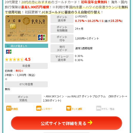
20代限定！
20代の方におすすめ
のゴールドカード！
初年度年会費無料
！ 海外・国内
旅行保険は
最高5,000万円補償
！※利用付帯
国内主要・ハワイの空港ラウンジを
無料
で使用可能
！ 初回更新で
JCBゴールドに審査のうえ自動切り替え
！
(J-POINT)
ポイント
還元率
0.75%～10.25%※1
10.25%
(最大
)
ポイント
24ヶ月
有効期限
ポイント
1,000円＝1ポイント
付与
18人が見ました
発行
通常1週間程度
スピード
0.30％
マイレージ
4.5
還元率
0.30％
年会費
初年度：
無料※
2年目〜：
3,300円（税込）
※
ETC年会費
無料
・ANA SKYコイン ・au WALLET ポイントプログラム
(500ポイント→
ポイント
交換先
2,500ポイント)
飲食店
レンタカー
ネット通販
ホテル・宿泊
公式サイトで詳細を見る