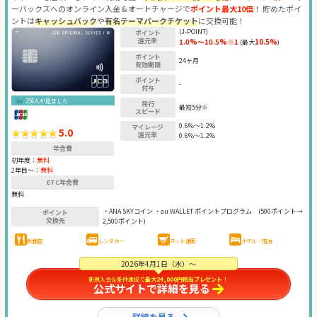
ーバックスへのオンライン入金＆オートチャージで
ポイント最大10倍
！ 貯めたポイ
ントは
キャッシュバック
や
有名テーマパークチケット
に交換可能！
(J-POINT)
ポイント
還元率
1.0%～10.5%※1
10.5%
(最大
)
ポイント
24ヶ月
有効期限
ポイント
-
付与
256人が見ました
発行
最短5分※
スピード
0.6%～1.2%
マイレージ
5.0
還元率
0.6%～1.2%
年会費
初年度：
無料
2年目〜：
無料
ETC年会費
無料
・ANA SKYコイン ・au WALLET ポイントプログラム
(500ポイント→
ポイント
交換先
2,500ポイント)
飲食店
レンタカー
ネット通販
ホテル・宿泊
2026年4月1日（水）～
新規入会＆条件達成で
最大24,000円相当プレゼント
！
公式サイトで詳細を見る
詳細を見る