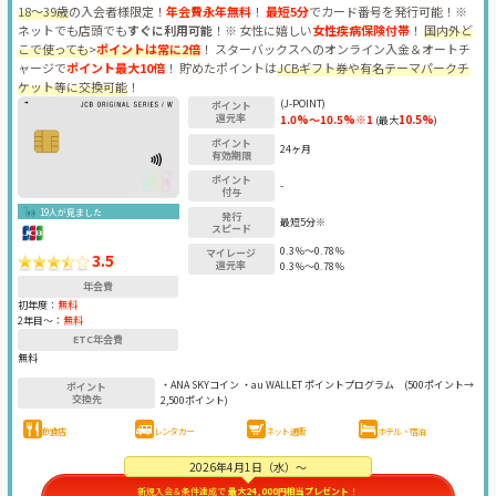
18～39歳
の入会者様限定！
年会費永年無料
！
最短5分
でカード番号を発行可能！※
ネットでも店頭でも
すぐに利用可能
！※ 女性に嬉しい
女性疾病保険付帯
！
国内外ど
こで使っても
>
ポイントは常に2倍
！ スターバックスへのオンライン入金＆オートチ
ャージで
ポイント最大10倍
！ 貯めたポイントは
JCBギフト券や有名テーマパークチ
ケット等に交換可能
！
(J-POINT)
ポイント
還元率
1.0%～10.5%※1
10.5%
(最大
)
ポイント
24ヶ月
有効期限
ポイント
-
付与
19人が見ました
発行
最短5分※
スピード
0.3％～0.78％
マイレージ
3.5
還元率
0.3％～0.78％
年会費
初年度：
無料
2年目〜：
無料
ETC年会費
無料
・ANA SKYコイン ・au WALLET ポイントプログラム
(500ポイント→
ポイント
交換先
2,500ポイント)
飲食店
レンタカー
ネット通販
ホテル・宿泊
2026年4月1日（水）～
新規入会＆条件達成で
最大24,000円相当プレゼント
！