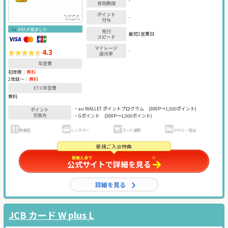
-
有効期限
ポイント
-
付与
64人が見ました
発行
最短2営業日
スピード
マイレージ
4.3
-
還元率
年会費
初年度：
無料
2年目〜：
無料
ETC年会費
無料
・au WALLET ポイントプログラム
(300P→1,500ポイント)
ポイント
交換先
・Gポイント
(300P→1,500ポイント)
飲食店
レンタカー
ネット通販
ホテル・宿泊
新規ご入会特典
新規入会で
最大15,000円キャッシュバック
※
公式サイトで詳細を見る
詳細を見る
JCB カード W plus L