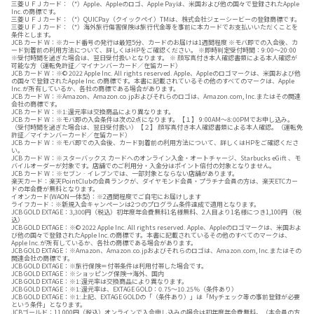
三菱ＵＦＪカード：（*）Apple、Appleのロゴ、Apple Payは、米国および他の国々で登録されたApple
Inc.の商標です。
三菱ＵＦＪカード：（*）QUICPay（クイックペイ）TMは、株式会社ジェーシービーの登録商標です。
三菱ＵＦＪカード：（*）海外旅行傷害保険は旅行代金等を事前に本カードでお支払いいただくことを
条件とします。
JCB カード W：※カード番号の発行は最短5分、カードのお届けは1週間程度 ※モバ即での入会後、カ
ード到着前の利用方法について、詳しくはHPをご確認ください。 ※即時判定受付時間：9:00～20:00
※受付時間を過ぎた場合は、翌日受付扱いとなります。 ※ 顔写真付き本人確認書類による本人確認が
可能な方（運転免許証／マイナンバーカード／在留カード）
JCB カード W：※© 2022 Apple Inc. All rights reserved. Apple、Appleのロゴマークは、米国および他
の国々で登録されたApple Inc.の商標です。本書に記載されているその他のすべてのマークは、Apple
Inc.が所有しているか、各社の商標である場合があります。
JCB カード W：※Amazon、Amazon.co.jpおよびそれらのロゴは、Amazon.com, Inc.またはその関連
会社の商標です。
JCB カード W：※1:還元率は交換商品により異なります。
JCB カード W：※モバ即の入会条件は次の2点になります。【１】 9:00AM～8:00PMでお申し込み。
（受付時間を過ぎた場合は、翌日受付扱い）【２】 顔写真付き本人確認書類による本人確認。（運転免
許証／マイナンバーカード／在留カード）
JCB カード W：※モバ即での入会後、カード到着前の利用方法について、詳しくはHPをご確認くださ
い。
JCB カード W：※スターバックス カードへのオンライン入金・オートチャージ、Starbucks eGift 、モ
バイルオーダーが対象です。店舗でのご利用分・入金分はポイント倍付の対象となりません。
JCB カード W：※セブン‐イレブンでは、一部対象とならない店舗があります。
楽天カード：楽天PointClubの会員ランクが、ダイヤモンド会員・プラチナ会員の方は、楽天ETCカー
ドの年会費が無料となります。
イオンカード(WAON一体型)：※2週間程度でご自宅にお届けします
ライフカード：※新規入会キャンペーンは2つのプログラム条件達成で適用となります。
JCB GOLD EXTAGE：3,300円（税込）初年度年会費無料1名様無料、2人目より1名様につき1,100円 （税
込）
JCB GOLD EXTAGE：※© 2022 Apple Inc. All rights reserved. Apple、Appleのロゴマークは、米国およ
び他の国々で登録されたApple Inc.の商標です。本書に記載されているその他のすべてのマークは、
Apple Inc.が所有しているか、各社の商標である場合があります。
JCB GOLD EXTAGE：※Amazon、Amazon.co.jpおよびそれらのロゴは、Amazon.com, Inc.またはその
関連会社の商標です。
JCB GOLD EXTAGE：※旅行保険＝付帯条件は利用付帯した場合です。
JCB GOLD EXTAGE：※ショッピング保険→海外、国内
JCB GOLD EXTAGE：※1:還元率は交換商品により異なります。
JCB GOLD EXTAGE：※1:還元率は、EXTAGE GOLD：0.75～10.25％（条件あり）
JCB GOLD EXTAGE：※1:上記、EXTAGE GOLDの「（条件あり）」は「Myチェック等の事前登録が必要
という条件」となります。
JCBゴールド：11,000円（税込）オンラインで入会申し込みの場合は初年度年会費無料。（本会員の方