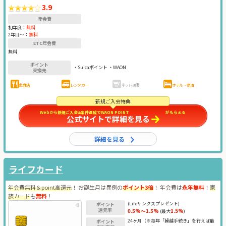
3.9
年会費
初年度：
無料
2年目〜：
無料
ETC年会費
無料
ポイント
・Suicaポイント ・WAON
交換先
飲食店
レンタカー
ネット通販
ホテル・宿泊
新規ご入会特典
Webから新規ご入会&条件達成でWAON POINT
最大5,000ポイント
がもらえる
公式サイトで詳細を見る
詳細を見る
ライフカード
年会費無料＆point高還元
！ お誕生月は異例の
ポイント3倍
！ 年会費は
永年無料
！
家
族カード
も
無料
！
(Lifeサンクスプレゼント)
ポイント
還元率
0.5%～1.5%
1.5%
(最大
)
24ヶ月（※毎年「繰越手続き」を行えば最
ポイント