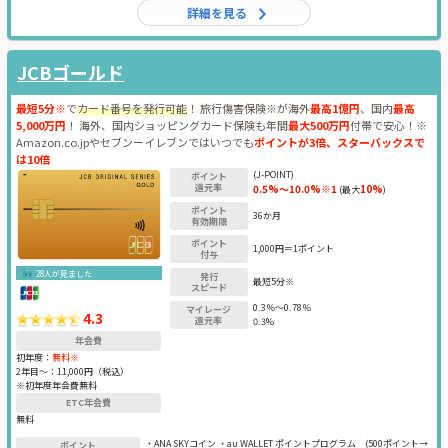
詳細を見る
JCBゴールド
最短5分※
で
カード番号を発行可能
！ 旅行傷害保険※が海外
最高1億円
、国内
最高
5,000万円
！ 海外、国内ショッピングカード保険も年間
最大500万円
付帯で安心！※
Amazon.co.jpやセブンーイレブンではいつでも
ポイントが3倍、スターバックスで
は10倍
(J-POINT)
ポイント
還元率
0.5%～10.0%※1
10%
(最大
)
ポイント
36か月
有効期限
ポイント
1,000円＝1ポイント
付与
28人が見ました
発行
最短5分※
スピード
0.3％～0.78％
マイレージ
4.3
還元率
0.3%
年会費
初年度：
無料※
2年目〜：
11,000円（税込）
※初年度年会費無料
ETC年会費
無料
・ANA SKYコイン ・au WALLET ポイントプログラム
(500ポイント→
ポイント