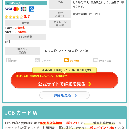
付与
した場合です。交換商品により、換算額が異
945人が見ました
なります。
発行
最短翌営業日発行（*2）
3.7
スピード
マイレージ
年会費
還元率
初年度：
永年無料
2年目〜：
永年無料
ETC年会費
無料
ポイント
・nanacoポイント ・Pontaポイント(au)
交換先
飲食店
レンタカー
ネット通販
ホテル・宿泊
2026年6月1日(月)～2026年9月30日(水)
【新規入会者・期間限定キャンペーン】条件達成で
最大30,000円相当のグローバルポイントプレ
ゼント（*3）
公式サイトで詳細を見る
詳細を見る
JCB カード W
18～39歳入会者様限定
で
年会費永年無料
！
最短5分※
で
カード番号を発行可能
！※
ネットでも店頭でもすぐに利用可能！
国内外どこで使っても
常にポイント2倍
！ スタ