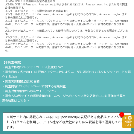
JCB Biz ONE：※限度額は所定の審査あり
JCB Biz ONE：※Amazon、Amazon.co.jpおよびそれらのロゴは、Amazon.com, Inc.またはその関連
会社の商標です。
JCBゴールド法人カード：※限度額は所定の審査あり
JCBゴールド法人カード：※Amazon、Amazon.co.jpおよびそれらのロゴは、Amazon.com, Inc.また
はその関連会社の商標です。
JCBゴールド法人カード：※スターバックス カードへのオンライン入金・オートチャージ、Starbucks
eGift 、モバイルオーダーが対象です。店舗でのご利用分・入金分はポイント倍付の対象となりませ
ん。
JCBプラチナ法人カード：※掲載されている優待内容については、予告なく変更となる場合がございま
す。
JCBプラチナ法人カード：※Amazon、Amazon.co.jpおよびそれらのロゴは、Amazon.com, Inc.また
はその関連会社の商標です。
JCBプラチナ法人カード：※スターバックス カードへのオンライン入金・オートチャージ、Starbucks
eGift 、モバイルオーダーが対象です。店舗でのご利用分・入金分はポイント倍付の対象となりませ
ん。
【本調査概要】
・調査主体者:クレジットカード人気比較.com
・調査目的：各社の口コミ評価とアクセス数によりユーザに選ばれているクレジットカードを紹
介するため
・調査実施期間:直近60日間
・調査内容:クレジットカードに関する意識調査
・調査対象:国内からの当サイトアクセス
・調査方法:当サイトの掲載企業のホームページへのアクセス数と各社の口コミ評価から算出
調査結果はこちら⇒
-
※当サイト内に掲載されている[PR][Sponsored]の表記がある商品はアフィリエイ
トプログラムを利用し、アコム社など複数社により広告収益を得て運用しており
ます。