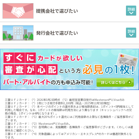
提携会社で選びたい
発行会社で選びたい
三菱ＵＦＪカード：（*）2026年3月2日時点 （*2）最短翌営業日発行はMastercard®とVisaのみ
三菱ＵＦＪカード：（*）1枚につき発行手数料1,100円（税込・2025年12月5日現在）
三菱ＵＦＪカード：（*）本ページのポイントの還元率および相当額表記は、1ポイント=5円相当として
利用した場合です。​なお、1ポイントの相当額は利用方法により異なります（キャッシュバックへの交
換の場合、1ポイントは4円となります）。​
三菱ＵＦＪカード：（*1）最大20％ポイント還元にはご利用金額の上限など各種条件・ご留意事項がご
ざいます。
三菱ＵＦＪカード：（*2）Mastercard®とVisaのみ。
三菱ＵＦＪカード：（*3）各特典には、実施期間・各種条件・ご留意事項がございます。くわしくは遷
移先をご確認ください。
三菱ＵＦＪカード：（*4）対象店舗によってはアメリカン・エキスプレス®のカードは優遇対象外とな
ります。