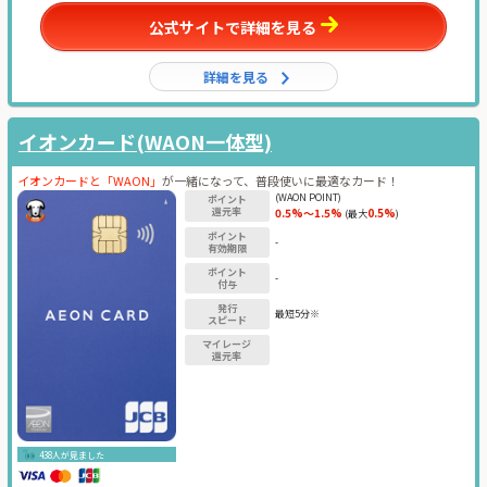
公式サイトで詳細を見る
詳細を見る
イオンカード(WAON一体型)
イオンカードと「WAON」
が一緒になって、普段使いに最適なカード！
(WAON POINT)
ポイント
還元率
0.5%～1.5%
0.5%
(最大
)
ポイント
-
有効期限
ポイント
-
付与
発行
最短5分※
スピード
マイレージ
還元率
438人が見ました