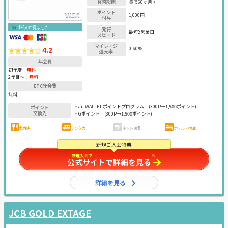
有効期限
長で60ヶ月 ）
ポイント
1,000円
付与
143人が見ました
発行
最短2営業日
スピード
マイレージ
4.2
0.60％
還元率
年会費
初年度：
無料
2年目〜：
無料
ETC年会費
無料
・au WALLET ポイントプログラム
(300P→1,500ポイント)
ポイント
交換先
・Gポイント
(300P→1,500ポイント)
飲食店
レンタカー
ネット通販
ホテル・宿泊
新規ご入会特典
新規入会で
最大15,000円キャッシュバック
※
公式サイトで詳細を見る
詳細を見る
JCB GOLD EXTAGE