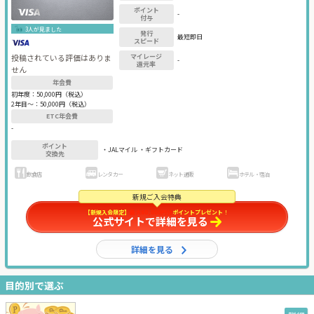
ポイント
-
付与
3人が見ました
発行
最短即日
スピード
投稿されている評価はありま
マイレージ
-
還元率
せん
年会費
初年度：
50,000円（税込）
2年目〜：
50,000円（税込）
ETC年会費
-
ポイント
・JALマイル ・ギフトカード
交換先
飲食店
レンタカー
ネット通販
ホテル・宿泊
新規ご入会特典
【新規入会限定】
最大60,000円分
ポイントプレゼント
！
公式サイトで詳細を見る
詳細を見る
目的別で選ぶ