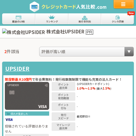
厳選の10枚
ランキング
発行会社別
クレカ診断
株式会社UPSIDER
2
件該当
UPSIDER
限度額最大10億円
で年会費無料！発行枚数無制限で機能も充実の法人カード！
(UPSIDERカードポイント)
ポイント
還元率
1.0%～1.5%
1.5%
(最大
)
ポイント
-
有効期限
ポイント
-
付与
69人が見ました
発行
最短即日※
スピード
マイレージ
投稿されている評価はありま
-
還元率
せん