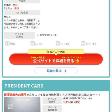
年会費
初年度：
無料
2年目〜：
無料
ETC年会費
無料※
※カード発行枚数は、当社都合によ
り制限させていただく場合がござい
ます。あらかじめご了承ください。
ポイント
・UPSIDERポイント
交換先
飲食店
レンタカー
ネット通販
ホテル・宿泊
新規ご入会特典
【新規入会限定】
最大20,000円分
ポイントプレゼント
！
公式サイトで詳細を見る
詳細を見る
PRESIDENT CARD
限度額最大10億円
でさらにマイル交換無制限！アプリ完結可能な法人カード！
(PRESIDENT CARDポイント)
ポイント
還元率
1.0％
0%
(最大
)
ポイント
-
有効期限