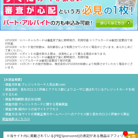
UPSIDER：※バーチャルカードは審査完了後に即時発行、利用可能 ※リアルカードは最短3営業日で発
行可能
UPSIDER：※カード発行枚数は、当社都合により制限させていただく場合がございます。あらかじめご
了承ください。
UPSIDER：※ポイントの還元率の上限は、決済先によって異なる場合があります。
UPSIDER：※バーチャルカードは審査完了後に即時発行、利用可能
UPSIDER：※リアルカードは最短3営業日で発行可能
UPSIDER：※ETCカードの発行枚数は、株式会社UPSIDERの判断により制限させていただく場合がござ
います。
【本調査概要】
・調査主体者:クレジットカード人気比較.com
・調査目的：各社の口コミ評価とアクセス数によりユーザに選ばれているクレジットカードを紹
介するため
・調査実施期間:直近60日間
・調査内容:クレジットカードに関する意識調査
・調査対象:国内からの当サイトアクセス
・調査方法:当サイトの掲載企業のホームページへのアクセス数と各社の口コミ評価から算出
調査結果はこちら⇒
-
※当サイト内に掲載されている[PR][Sponsored]の表記がある商品はアフィリエイ