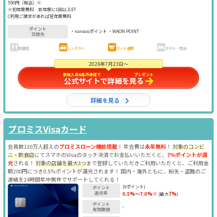
550円（税込）※
※初年度無料 前年度に1回以上ET
C利用ご請求があれば翌年度無料
ポイント
・nanacoポイント ・WAON POINT
交換先
飲食店
レンタカー
ネット通販
ホテル・宿泊
2026年7月23日～
新規入会&条件達成で
最大29,000円相当
プレゼント
公式サイトで詳細を見る
詳細を見る
プロミスVisaカード
会員数130万人超えの
プロミスローン機能搭載
！ 年会費は
永年無料
！
対象のコンビ
ニ・飲食店
にてスマホのVisaのタッチ決済でお支払いいただくと、
7％ポイントが還
元
される！
対象の店舗を最大3つ
まで登録していただきご利用いただくと、ご利用金
額200円につき0.5％ポイントが還元されます！ 国内・海外ともに、紛失・盗難のご
連絡を24時間年中無休でサポートしてくれる！
(Vポイント)
ポイント
還元率
0.5%～7.0%※
7%
(最大
)
ポイント
-
有効期限