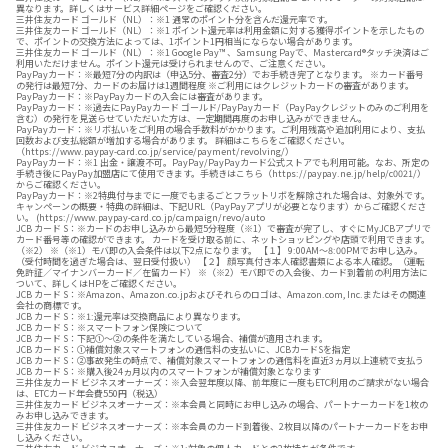
異なります。詳しくはサービス詳細ページをご確認ください。
三井住友カード ゴールド（NL）：※1 通常のポイント分を含んだ還元率です。
三井住友カード ゴールド（NL）：※1 ポイント還元率は利用金額に対する獲得ポイントを示したもの
で、ポイントの交換方法によっては、1ポイント1円相当にならない場合があります。
三井住友カード ゴールド（NL）：※1 Google Pay™ 、Samsung Payで、Mastercard®タッチ決済はご
利用いただけません。ポイント還元は受けられませんので、ご注意ください。
PayPayカード：※最短7分の内訳は（申込5分、審査2分）でお手続き完了となります。 ※カード番号
の発行は最短7分、カードのお届けは1週間程度 ※ご利用にはクレジットカードの審査があります。
PayPayカード：※PayPayカードの入会には審査があります。
PayPayカード：※過去にPayPayカード ゴールド/PayPayカード（PayPayクレジットのみのご利用を
含む）の発行を見送らせていただいた方は、一定期間再度のお申し込みができません。
PayPayカード：※リボ払いをご利用の場合手数料がかかります。ご利用残高や追加利用により、支払
回数および支払総額が増加する場合があります。 詳細はこちらをご確認ください。
（https://www.paypay-card.co.jp/service/payment/revolving/）
PayPayカード：※1 出金・譲渡不可。PayPay/PayPayカード公式ストアでも利用可能。なお、所定の
手続き後にPayPay加盟店にて使用できます。手続きはこちら（https://paypay.ne.jp/help/c0021/）
からご確認ください。
PayPayカード：※2特典付与までに一度でもまるごとフラットリボを解除された場合は、対象外です。
キャンペーンの概要・特典の詳細は、下記URL（PayPayアプリが必要となります）からご確認くださ
い。 (https://www.paypay-card.co.jp/campaign/revo/auto
JCB カード S：※カードのお申し込みから最短5分程度（※1）で審査が完了し、すぐにMyJCBアプリで
カード番号等の確認ができます。 カードを受け取る前に、ネットショッピングや店頭で利用できます。
（※2） ※（※1）モバ即の入会条件は以下2点になります。 【１】 9:00AM～8:00PMでお申し込み。
（受付時間を過ぎた場合は、翌日受付扱い） 【２】 顔写真付き本人確認書類による本人確認。（運転
免許証／マイナンバーカード／在留カード） ※（※2）モバ即での入会後、カード到着前の利用方法に
ついて、詳しくはHPをご確認ください。
JCB カード S：※Amazon、Amazon.co.jpおよびそれらのロゴは、Amazon.com, Inc.またはその関連
会社の商標です。
JCB カード S：※1:還元率は交換商品により異なります。
JCB カード S：※スマートフォン保険について
JCB カード S：下記①～②の条件を満たしている場合、補償が適用されます。
JCB カード S：①補償対象スマートフォンの通信料の支払いに、JCBカードSを指定
JCB カード S：②事故発生の時点で、補償対象スマートフォンの通信料を直近3ヵ月以上連続で支払う
JCB カード S：※購入後24ヵ月以内のスマートフォンが補償対象となります
三井住友カード ビジネスオーナーズ：※入会翌年度以降、前年度に一度もETC利用のご請求がない場合
は、ETCカード年会費550円（税込）
三井住友カード ビジネスオーナーズ：※本会員と同時にお申し込みの場合、パートナーカードを1枚の
みお申し込みできます。
三井住友カード ビジネスオーナーズ：※本会員のカード到着後、2枚目以降のパートナーカードをお申
し込みください。