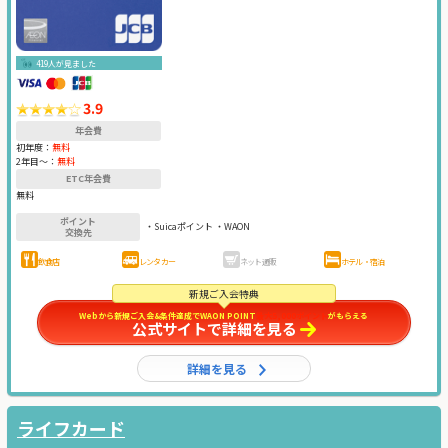
419人が見ました
3.9
年会費
初年度：
無料
2年目〜：
無料
ETC年会費
無料
ポイント
・Suicaポイント ・WAON
交換先
飲食店
レンタカー
ネット通販
ホテル・宿泊
新規ご入会特典
Webから新規ご入会&条件達成でWAON POINT
最大5,000ポイント
がもらえる
公式サイトで詳細を見る
詳細を見る
ライフカード