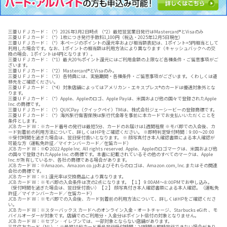
三菱ＵＦＪカード：（*）2026年3月2日時点 （*2）最短翌営業日発行はMastercard®とVisaのみ
三菱ＵＦＪカード：（*）1枚につき発行手数料1,100円（税込・2025年12月5日現在）
三菱ＵＦＪカード：（*）本ページのポイントの還元率および相当額表記は、1ポイント=5円相当として
利用した場合です。​なお、1ポイントの相当額は利用方法により異なります（キャッシュバックへの交
換の場合、1ポイントは4円となります）。​
三菱ＵＦＪカード：（*1）最大20％ポイント還元にはご利用金額の上限など各種条件・ご留意事項がご
ざいます。
三菱ＵＦＪカード：（*2）Mastercard®とVisaのみ。
三菱ＵＦＪカード：（*3）各特典には、実施期間・各種条件・ご留意事項がございます。くわしくは遷
移先をご確認ください。
三菱ＵＦＪカード：（*4）対象店舗によってはアメリカン・エキスプレス®のカードは優遇対象外とな
ります。
三菱ＵＦＪカード：（*）Apple、Appleのロゴ、Apple Payは、米国および他の国々で登録されたApple
Inc.の商標です。
三菱ＵＦＪカード：（*）QUICPay（クイックペイ）TMは、株式会社ジェーシービーの登録商標です。
三菱ＵＦＪカード：（*）海外旅行傷害保険は旅行代金等を事前に本カードでお支払いいただくことを
条件とします。
JCB カード W：※カード番号の発行は最短5分、カードのお届けは1週間程度 ※モバ即での入会後、カ
ード到着前の利用方法について、詳しくはHPをご確認ください。 ※即時判定受付時間：9:00～20:00
※受付時間を過ぎた場合は、翌日受付扱いとなります。 ※ 顔写真付き本人確認書類による本人確認が
可能な方（運転免許証／マイナンバーカード／在留カード）
JCB カード W：※© 2022 Apple Inc. All rights reserved. Apple、Appleのロゴマークは、米国および他
の国々で登録されたApple Inc.の商標です。本書に記載されているその他のすべてのマークは、Apple
Inc.が所有しているか、各社の商標である場合があります。
JCB カード W：※Amazon、Amazon.co.jpおよびそれらのロゴは、Amazon.com, Inc.またはその関連
会社の商標です。
JCB カード W：※1:還元率は交換商品により異なります。
JCB カード W：※モバ即の入会条件は次の2点になります。【１】 9:00AM～8:00PMでお申し込み。
（受付時間を過ぎた場合は、翌日受付扱い）【２】 顔写真付き本人確認書類による本人確認。（運転免
許証／マイナンバーカード／在留カード）
JCB カード W：※モバ即での入会後、カード到着前の利用方法について、詳しくはHPをご確認くださ
い。
JCB カード W：※スターバックス カードへのオンライン入金・オートチャージ、Starbucks eGift 、モ
バイルオーダーが対象です。店舗でのご利用分・入金分はポイント倍付の対象となりません。
JCB カード W：※セブン‐イレブンでは、一部対象とならない店舗があります。
三井住友カード（NL）：※最短10秒カード番号発行受付時間：24時間※即時発行できない場合があり