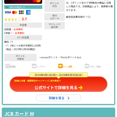
は、1ポイントあたり5円相当の商品に交換
ポイント
付与
した場合です。交換商品により、換算額が異
929人が見ました
なります。
発行
最短翌営業日発行（*2）
3.7
スピード
マイレージ
年会費
還元率
初年度：
永年無料
2年目〜：
永年無料
ETC年会費
無料（*）
（*）1枚につき発行手数料1,100円
（税込・2025年12月5日現在）
ポイント
・nanacoポイント ・Pontaポイント(au)
交換先
飲食店
レンタカー
ネット通販
ホテル・宿泊
2026年6月1日(月)～2026年9月30日(水)
【新規入会者・期間限定キャンペーン】条件達成で
最大30,000円相当のグローバルポイントプレ
ゼント（*3）
公式サイトで詳細を見る
詳細を見る
JCB カード W