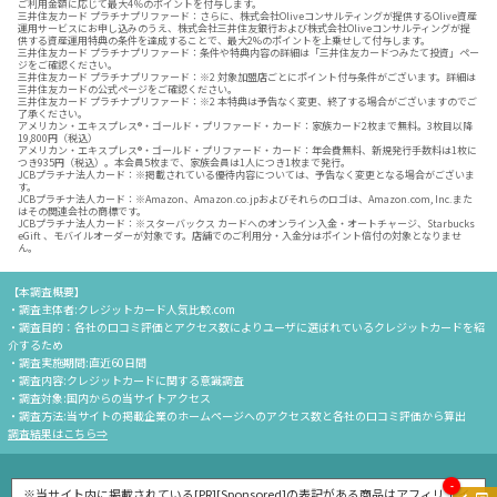
ご利用金額に応じて最大4％のポイントを付与します。
三井住友カード プラチナプリファード：さらに、株式会社Oliveコンサルティングが提供するOlive資産
運用サービスにお申し込みのうえ、株式会社三井住友銀行および株式会社Oliveコンサルティングが提
供する資産運用特典の条件を達成することで、最大2%のポイントを上乗せして付与します。
三井住友カード プラチナプリファード：条件や特典内容の詳細は「三井住友カードつみたて投資」ペー
ジをご確認ください。
三井住友カード プラチナプリファード：※2 対象加盟店ごとにポイント付与条件がございます。詳細は
三井住友カードの公式ページをご確認ください。
三井住友カード プラチナプリファード：※2 本特典は予告なく変更、終了する場合がございますのでご
了承ください。
アメリカン・エキスプレス®・ゴールド・プリファード・カード：家族カード2枚まで無料。3枚目以降
19,800円（税込）
アメリカン・エキスプレス®・ゴールド・プリファード・カード：年会費無料、新規発行手数料は1枚に
つき935円（税込）。本会員5枚まで、家族会員は1人につき1枚まで発行。
JCBプラチナ法人カード：※掲載されている優待内容については、予告なく変更となる場合がございま
す。
JCBプラチナ法人カード：※Amazon、Amazon.co.jpおよびそれらのロゴは、Amazon.com, Inc.また
はその関連会社の商標です。
JCBプラチナ法人カード：※スターバックス カードへのオンライン入金・オートチャージ、Starbucks
eGift 、モバイルオーダーが対象です。店舗でのご利用分・入金分はポイント倍付の対象となりませ
ん。
【本調査概要】
・調査主体者:クレジットカード人気比較.com
・調査目的：各社の口コミ評価とアクセス数によりユーザに選ばれているクレジットカードを紹
介するため
・調査実施期間:直近60日間
・調査内容:クレジットカードに関する意識調査
・調査対象:国内からの当サイトアクセス
・調査方法:当サイトの掲載企業のホームページへのアクセス数と各社の口コミ評価から算出
調査結果はこちら⇒
-
※当サイト内に掲載されている[PR][Sponsored]の表記がある商品はアフィリエイ