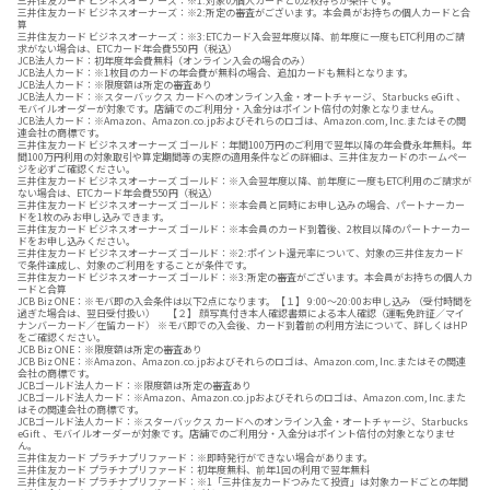
三井住友カード ビジネスオーナーズ：※1:対象の個人カードとの2枚持ちが条件です。
三井住友カード ビジネスオーナーズ：※2:所定の審査がございます。本会員がお持ちの個人カードと合
算
三井住友カード ビジネスオーナーズ：※3:ETCカード入会翌年度以降、前年度に一度もETC利用のご請
求がない場合は、ETCカード年会費550円（税込）
JCB法人カード：初年度年会費無料（オンライン入会の場合のみ）
JCB法人カード：※1枚目のカードの年会費が無料の場合、追加カードも無料となります。
JCB法人カード：※限度額は所定の審査あり
JCB法人カード：※スターバックス カードへのオンライン入金・オートチャージ、Starbucks eGift 、
モバイルオーダーが対象です。店舗でのご利用分・入金分はポイント倍付の対象となりません。
JCB法人カード：※Amazon、Amazon.co.jpおよびそれらのロゴは、Amazon.com, Inc.またはその関
連会社の商標です。
三井住友カード ビジネスオーナーズ ゴールド：年間100万円のご利用で翌年以降の年会費永年無料。年
間100万円利用の対象取引や算定期間等の実際の適用条件などの詳細は、三井住友カードのホームペー
ジを必ずご確認ください。
三井住友カード ビジネスオーナーズ ゴールド：※入会翌年度以降、前年度に一度もETC利用のご請求が
ない場合は、ETCカード年会費550円（税込）
三井住友カード ビジネスオーナーズ ゴールド：※本会員と同時にお申し込みの場合、パートナーカー
ドを1枚のみお申し込みできます。
三井住友カード ビジネスオーナーズ ゴールド：※本会員のカード到着後、2枚目以降のパートナーカー
ドをお申し込みください。
三井住友カード ビジネスオーナーズ ゴールド：※2:ポイント還元率について、対象の三井住友カード
で条件達成し、対象のご利用をすることが条件です。
三井住友カード ビジネスオーナーズ ゴールド：※3:所定の審査がございます。本会員がお持ちの個人カ
ードと合算
JCB Biz ONE：※モバ即の入会条件は以下2点になります。【１】 9:00～20:00お申し込み （受付時間を
過ぎた場合は、翌日受付扱い） 【２】 顔写真付き本人確認書類による本人確認（運転免許証／マイ
ナンバーカード／在留カード） ※モバ即での入会後、カード到着前の利用方法について、詳しくはHP
をご確認ください。
JCB Biz ONE：※限度額は所定の審査あり
JCB Biz ONE：※Amazon、Amazon.co.jpおよびそれらのロゴは、Amazon.com, Inc.またはその関連
会社の商標です。
JCBゴールド法人カード：※限度額は所定の審査あり
JCBゴールド法人カード：※Amazon、Amazon.co.jpおよびそれらのロゴは、Amazon.com, Inc.また
はその関連会社の商標です。
JCBゴールド法人カード：※スターバックス カードへのオンライン入金・オートチャージ、Starbucks
eGift 、モバイルオーダーが対象です。店舗でのご利用分・入金分はポイント倍付の対象となりませ
ん。
三井住友カード プラチナプリファード：※即時発行ができない場合があります。
三井住友カード プラチナプリファード：初年度無料、前年1回の利用で翌年無料
三井住友カード プラチナプリファード：※1「三井住友カードつみたて投資」は対象カードごとの年間