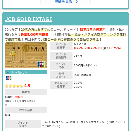
詳細を見る
JCB GOLD EXTAGE
20代限定！
20代の方におすすめ
のゴールドカード！
初年度年会費無料
！ 海外・国内
旅行保険は
最高5,000万円補償
！※利用付帯
国内主要・ハワイの空港ラウンジを
無料
で使用可能
！ 初回更新で
JCBゴールドに審査のうえ自動切り替え
！
(J-POINT)
ポイント
還元率
0.75%～10.25%※1
10.25%
(最大
)
ポイント
24ヶ月
有効期限
ポイント
1,000円＝1ポイント
付与
19人が見ました
発行
通常1週間程度
スピード
0.30％
マイレージ
4.5
還元率
0.30％
年会費
初年度：
無料※
2年目〜：
3,300円（税込）
※
ETC年会費
無料
・ANA SKYコイン ・au WALLET ポイントプログラム
(500ポイント→
ポイント
交換先
2,500ポイント)