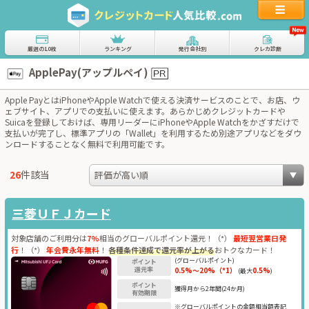
厳選の10枚
ランキング
発行会社別
クレカ診断
ApplePay(アップルペイ)
Apple PayとはiPhoneやApple Watchで使える決済サービスのことで、お店、ウ
ェブサイト、アプリでの支払いに使えます。あらかじめクレジットカードや
Suicaを登録しておけば、専用リーダーにiPhoneやApple Watchをかざすだけで
支払いが完了し、標準アプリの「Wallet」を利用するため別途アプリなどをダウ
ンロードすることなく無料で利用可能です。
26
件該当
三菱ＵＦＪカード
対象店舗のご利用分は
7%
相当のグローバルポイント還元！（*）
最短翌営業日発
行
！（*）
年会費永年無料
！
各種条件達成で還元率が上がる
おトクなカード！
(グローバルポイント)
ポイント
還元率
0.5%〜20%（*1）
0.5%
(最大
)
ポイント
獲得月から2年間(24か月)
有効期限
※グローバルポイントの金額相当額表記