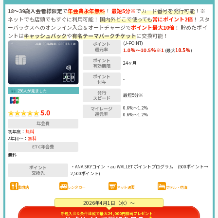
18～39歳入会者様限定
で
年会費永年無料
！
最短5分※
で
カード番号を発行可能
！※
ネットでも店頭でもすぐに利用可能！
国内外どこで使っても
常にポイント2倍
！ スタ
ーバックスへのオンライン入金＆オートチャージで
ポイント最大10倍
！ 貯めたポイ
ントは
キャッシュバック
や
有名テーマパークチケット
に交換可能！
(J-POINT)
ポイント
還元率
1.0%～10.5%※1
10.5%
(最大
)
ポイント
24ヶ月
有効期限
ポイント
-
付与
256人が見ました
発行
最短5分※
スピード
0.6%～1.2%
マイレージ
5.0
還元率
0.6%～1.2%
年会費
初年度：
無料
2年目〜：
無料
ETC年会費
無料
・ANA SKYコイン ・au WALLET ポイントプログラム
(500ポイント→
ポイント
交換先
2,500ポイント)
飲食店
レンタカー
ネット通販
ホテル・宿泊
2026年4月1日（水）～
新規入会＆条件達成で
最大24,000円相当プレゼント
！