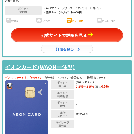
となります。
・ANAマイレージクラブ
(2ポイント→1マイル)
ポイント
交換先
・楽天Edy
(10ポイント→10円)
飲食店
レンタカー
ネット通販
ホテル・宿泊
公式サイトで詳細を見る
詳細を見る
イオンカード(WAON一体型)
イオンカードと「WAON」
が一緒になって、普段使いに最適なカード！
(WAON POINT)
ポイント
還元率
0.5%～1.5%
0.5%
(最大
)
ポイント
-
有効期限
ポイント
-
付与
発行
最短5分※
スピード
マイレージ
還元率