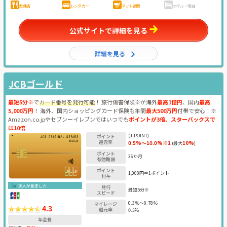
飲食店
レンタカー
ネット通販
ホテル・宿泊
公式サイトで詳細を見る
詳細を見る
JCBゴールド
最短5分※
で
カード番号を発行可能
！ 旅行傷害保険※が海外
最高1億円
、国内
最高
5,000万円
！ 海外、国内ショッピングカード保険も年間
最大500万円
付帯で安心！※
Amazon.co.jpやセブンーイレブンではいつでも
ポイントが3倍、スターバックスで
は10倍
(J-POINT)
ポイント
還元率
0.5%～10.0%※1
10%
(最大
)
ポイント
36か月
有効期限
ポイント
1,000円＝1ポイント
付与
26人が見ました
発行
最短5分※
スピード
0.3％～0.78％
マイレージ
4.3
還元率
0.3%
年会費