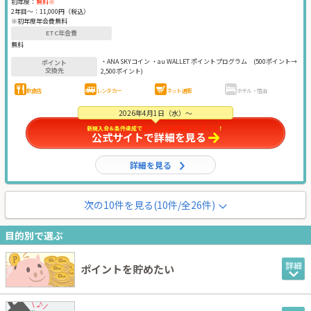
初年度：
無料※
2年目〜：
11,000円（税込）
※初年度年会費無料
ETC年会費
無料
・ANA SKYコイン ・au WALLET ポイントプログラム
(500ポイント→
ポイント
交換先
2,500ポイント)
飲食店
レンタカー
ネット通販
ホテル・宿泊
2026年4月1日（水）～
新規入会＆条件達成で
最大58,100円相当プレゼント
！
公式サイトで詳細を見る
詳細を見る
次の
10
件を見る(
10
件/全26件)
目的別で選ぶ
ポイントを貯めたい