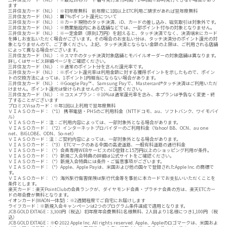
ます
三井住友カード（NL）：※初年度無料 前年度に1回以上ETC利用ご請求があれば翌年度無料
三井住友カード（NL）：■7％ポイント還元について
三井住友カード（NL）：※カード現物のタッチ決済、iD、カードの差し込み、磁気取引は対象外です。
三井住友カード（NL）：※商業施設内にある店舗などでは、一部ポイント付与の対象となりません。
三井住友カード（NL）：※一定金額（原則1万円）を超えると、タッチ決済でなく、決済端末にカード
を挿しお支払いただく場合がございます。その場合のお支払い分は、タッチ決済分のポイント還元の対
象となりませんので、ご了承ください。上記、タッチ決済とならない金額の上限は、ご利用される店舗
によって異なる場合がございます。
三井住友カード（NL）：※スマホのタッチ決済対象店舗とモバイルオーダーの対象店舗は異なります。
詳しくはサービス詳細ページをご確認ください。
三井住友カード（NL）：※通常のポイント分を含んだ還元率です。
三井住友カード（NL）：※ポイント還元率は利用金額に対する獲得ポイントを示したもので、ポイン
トの交換方法によっては、1ポイント1円相当にならない場合があります。
三井住友カード（NL）：※Google Pay™ 、Samsung Payで、Mastercard®タッチ決済はご利用いただ
けません。ポイント還元は受けられませんので、ご注意ください。
三井住友カード（NL）：※コスメプラン：※10%は通常還元率を含み、本プランは予告なく変更・終
了することがございます
プロミスVisaカード：※年1回以上利用で翌年度無料
ＶＩＡＳＯカード：（*1） 携帯電話・PHSのご利用料金（NTTドコモ、au、ソフトバンク、ワイモバイ
ル）
ＶＩＡＳＯカード：注：ご利用内容によっては、一部対象外となる場合があります。
ＶＩＡＳＯカード：（*2）インターネットプロバイダーのご利用料金（Yahoo! BB、OCN、au one
net、BIGLOBE、ODN、So-net）
ＶＩＡＳＯカード：注：ご契約内容によっては、一部対象外となる場合があります。
ＶＩＡＳＯカード：（*3） ETCマークのある全国の高速道路、一般有料道路の通行料金
ＶＩＡＳＯカード：（*）会員専用WEBサービスのID登録と15万円以上のショッピング利用が条件。
ＶＩＡＳＯカード：（*）新規ご入会特典の詳細は公式サイトをご確認ください。
ＶＩＡＳＯカード：（*）新規入会特典には条件・ご留意事項がございます。
ＶＩＡＳＯカード：（*）Apple、Apple Payは、米国および他の国々で登録されたApple Inc.の商標で
す。
ＶＩＡＳＯカード：（*）海外旅行傷害保険は旅行代金等を事前に本カードでお支払いいただくことを
条件とします。
楽天カード：楽天PointClubの会員ランクが、ダイヤモンド会員・プラチナ会員の方は、楽天ETCカー
ドの年会費が無料となります。
イオンカード(WAON一体型)：※2週間程度でご自宅にお届けします
ライフカード：※新規入会キャンペーンは2つのプログラム条件達成で適用となります。
JCB GOLD EXTAGE：3,300円（税込）初年度年会費無料1名様無料、2人目より1名様につき1,100円 （税
込）
JCB GOLD EXTAGE：※© 2022 Apple Inc. All rights reserved. Apple、Appleのロゴマークは、米国およ