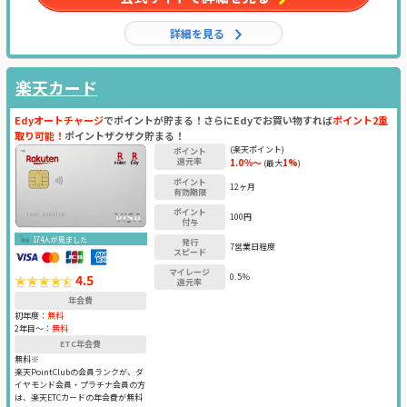
詳細を見る
楽天カード
Edyオートチャージ
でポイントが貯まる！さらにEdyでお買い物すれば
ポイント2重
取り可能！
ポイントザクザク貯まる！
(楽天ポイント)
ポイント
還元率
1.0％～
1%
(最大
)
ポイント
12ヶ月
有効期限
ポイント
100円
付与
174人が見ました
発行
7営業日程度
スピード
マイレージ
4.5
0.5％
還元率
年会費
初年度：
無料
2年目〜：
無料
ETC年会費
無料※
楽天PointClubの会員ランクが、ダ
イヤモンド会員・プラチナ会員の方
は、楽天ETCカードの年会費が無料