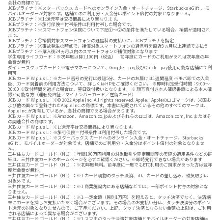
会社の商標です。
JCBプラチナ：※スターバックス カードへのオンライン入金・オートチャージ、Starbucks eGift 、モ
バイルオーダーが対象です。店舗でのご利用分・入金分はポイント倍付の対象となりません。
JCBプラチナ：※1:還元率は交換商品により異なります。
JCBプラチナ：※旅行保険＝付帯条件は利用付帯した場合です。
JCBプラチナ：※スマートフォン保険について下記①～②の条件を満たしている場合、補償が適用され
ます。
JCBプラチナ：①補償対象スマートフォンの通信料の支払いに、JCBプラチナを指定
JCBプラチナ：②事故発生の時点で、補償対象スマートフォンの通信料を直近3ヵ月以上連続で支払う
JCBプラチナ：※購入後24ヵ月以内のスマートフォンが補償対象となります
学生専用ライフカード：※次年度以降1,100円（税込） 前年度にカードのご利用があれば次年度の年
会費が無料
ダイナースクラブカード：※電子マネーについて、Google pay及びQuick pay使用可能な店舗にて利
用可
JCB カード W plus L：※カード番号の発行は最短5分、カードのお届けは1週間程度 ※モバ即での入会
後、カード到着前の利用方法について、詳しくはHPをご確認ください。 ※即時判定受付時間：9:00～
20:00 ※受付時間を過ぎた場合は、翌日受付扱いとなります。 ※ 顔写真付き本人確認書類による本人確
認が可能な方（運転免許証／マイナンバーカード／在留カード）
JCB カード W plus L：※© 2022 Apple Inc. All rights reserved. Apple、Appleのロゴマークは、米国お
よび他の国々で登録されたApple Inc.の商標です。本書に記載されているその他のすべてのマークは、
Apple Inc.が所有しているか、各社の商標である場合があります。
JCB カード W plus L：※Amazon、Amazon.co.jpおよびそれらのロゴは、Amazon.com, Inc.またはそ
の関連会社の商標です。
JCB カード W plus L：※1:還元率は交換商品により異なります。
JCB カード W plus L：※旅行保険＝付帯条件は利用付帯した場合です。
JCB カード W plus L：※スターバックス カードへのオンライン入金・オートチャージ、Starbucks
eGift 、モバイルオーダーが対象です。店舗でのご利用分・入金分はポイント倍付の対象となりませ
ん。
三井住友カード ゴールド（NL）：年間100万円利用の対象取引や算定期間等の実際の適用条件などの詳
細は、三井住友カードのホームページを必ずご確認ください。※即時発行できない場合があります
三井住友カード ゴールド（NL）：※初年度無料。前年度に一度でもETC利用のご請求があった方は翌年
度年会費が無料。
三井住友カード ゴールド（NL）：※1 カード現物のタッチ決済、iD、カードの差し込み、磁気取引は
対象外です。
三井住友カード ゴールド（NL）：※1 商業施設内にある店舗などでは、一部ポイント付与の対象とな
りません。
三井住友カード ゴールド（NL）：※1 一定金額（原則1万円）を超えると、タッチ決済でなく、決済端
末にカードを挿しお支払いただく場合がございます。その場合のお支払い分は、タッチ決済分のポイン
ト還元の対象となりませんので、ご了承ください。上記、タッチ決済とならない金額の上限は、ご利用
される店舗によって異なる場合がございます。
三井住友カード ゴールド（NL）：※1 スマホのタッチ決済対象店舗とモバイルオーダーの対象店舗は