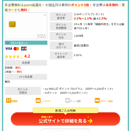
年会費無料＆point高還元
！ お誕生月は異例の
ポイント3倍
！ 年会費は
永年無料
！
家
族カード
も
無料
！
(Lifeサンクスプレゼント)
ポイント
還元率
0.5%～1.5%
1.5%
(最大
)
24ヶ月（※毎年「繰越手続き」を行えば最
ポイント
有効期限
長で60ヶ月 ）
ポイント
1,000円
付与
145人が見ました
発行
最短2営業日
スピード
マイレージ
4.2
0.60％
還元率
年会費
初年度：
無料
2年目〜：
無料
ETC年会費
無料
・au WALLET ポイントプログラム
(300P→1,500ポイント)
ポイント
交換先
・Gポイント
(300P→1,500ポイント)
飲食店
レンタカー
ネット通販
ホテル・宿泊
新規ご入会特典
新規入会で
最大15,000円キャッシュバック
※
公式サイトで詳細を見る