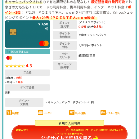
キャッシュバックされる
ので有効期限切れの心配なし！
最短翌営業日発行可能
でお
急ぎの方も安心！ ETCカードの利用料金、携帯利用料金、インターネット料金は
ポ
イント2倍
！（*2,3） ＰＯＩＮＴ名人．ｃｏｍを利用すれば楽天市場、Yahooショッ
ピングでポイント
最大+24倍（ＰＯＩＮＴ名人.ｃｏｍ経由）
！
(ＶＩＡＳＯポイント)
ポイント
還元率
0.5%
0.5%
(最大
)
ポイント
自動キャッシュバック
有効期限
ポイント
1,000円=5ポイント
付与
86人が見ました
発行
最短翌営業日
スピード
マイレージ
4.3
-
還元率
年会費
初年度：
無料
2年目〜：
無料
ETC年会費
無料
ポイント
・キャッシュバック
(1ポイント→1円)
交換先
飲食店
レンタカー
ネット通販
ホテル・宿泊
新規ご入会特典
新規入会で
最大10,000円キャッシュバック
（*）会員専用WEBサービスのID登録と15万円以上の
ショッピング利用が条件。
公式サイトで詳細を見る