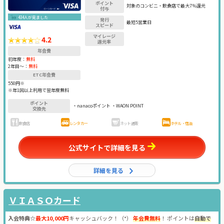
ポイント
対象のコンビニ・飲食店で最大7％還元
付与
434人が見ました
発行
最短5営業日
スピード
マイレージ
4.2
還元率
年会費
初年度：
無料
2年目〜：
無料
ETC年会費
550円※
※年1回以上利用で翌年度無料
ポイント
・nanacoポイント ・WAON POINT
交換先
飲食店
レンタカー
ネット通販
ホテル・宿泊
公式サイトで詳細を見る
詳細を見る
ＶＩＡＳＯカード
入会特典☆
最大10,000円
キャッシュバック！（*）
年会費無料
！ ポイントは
自動で