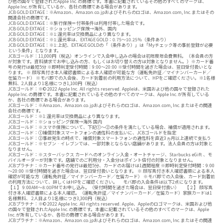
び他の国々で登録されたApple Inc.の商標です。本書に記載されているその他のすべてのマークは、
Apple Inc.が所有しているか、各社の商標である場合があります。
JCB GOLD EXTAGE：※Amazon、Amazon.co.jpおよびそれらのロゴは、Amazon.com, Inc.またはその
関連会社の商標です。
JCB GOLD EXTAGE：※旅行保険＝付帯条件は利用付帯した場合です。
JCB GOLD EXTAGE：※ショッピング保険→海外、国内
JCB GOLD EXTAGE：※1:還元率は交換商品により異なります。
JCB GOLD EXTAGE：※1:還元率は、EXTAGE GOLD：0.75～10.25％（条件あり）
JCB GOLD EXTAGE：※1:上記、EXTAGE GOLDの「（条件あり）」は「Myチェック等の事前登録が必要
という条件」となります。
JCBゴールド：11,000円（税込）オンラインで入会申し込みの場合は初年度年会費無料。（本会員の方
が対象です。資料請求でお申し込みの方、もしくはお切り替えの方は対象となりません。）※カード番
号の発行は最短5分 ※即時判定受付時間：9:00～20:00 ※受付時間を過ぎた場合は、翌日受付扱いとな
ります。 ※ 顔写真付き本人確認書類による本人確認が可能な方（運転免許証／マイナンバーカード／
在留カード） ※モバ即での入会後、カード到着前の利用方法について、HPをご確認ください。※1名様
無料、2人目より1名様につき1,100円（税込）
JCBゴールド：※© 2022 Apple Inc. All rights reserved. Appleは、米国および他の国々で登録された
Apple Inc.の商標です。本書に記載されているその他のすべてのマークは、Apple Inc.が所有している
か、各社の商標である場合があります。
JCBゴールド：※Amazon、Amazon.co.jpおよびそれらのロゴは、Amazon.com, Inc.またはその関連
会社の商標です。
JCBゴールド：※1:還元率は交換商品により異なります。
JCBゴールド：※ショッピング保険→海外 国内
JCBゴールド：※スマホ保険について、下記①～②の条件を満たしている場合、補償が適用されます。
JCBゴールド：①補償対象スマートフォンの通信料の支払いに、JCBゴールドを指定
JCBゴールド：②事故発生の時点で、補償対象スマートフォンの通信料を直近3ヵ月以上連続で支払う
JCBゴールド：※セブン‐イレブンでは、一部対象とならない店舗があります。法人会員の方は対象と
なりません。
JCBゴールド：※スターバックス カードへのオンライン入金・オートチャージ、Starbucks eGift 、モ
バイルオーダーが対象です。店舗でのご利用分・入金分はポイント倍付の対象となりません。
JCBプラチナ：※カード番号の発行は最短5分、カードのお届けは1週間程度 ※即時判定受付時間：9:00
～20:00 ※受付時間を過ぎた場合は、翌日受付扱いとなります。 ※ 顔写真付き本人確認書類による本人
確認が可能な方（運転免許証／マイナンバーカード／在留カード） ※モバ即での入会後、カード到着前
の利用方法について、詳しくはHPをご確認ください。 モバ即の入会条件は以下2点になります。
【１】 9:00AM～8:00PMでお申し込み。（受付時間を過ぎた場合は、翌日受付扱い） 【２】 顔写真
付き本人確認書類による本人確認。（運転免許証／マイナンバーカード／在留カード）家族カードは1
名様無料、 2人目より1名様につき3,300円（税込）
JCBプラチナ：※© 2022 Apple Inc. All rights reserved. Apple、Appleのロゴマークは、米国および他
の国々で登録されたApple Inc.の商標です。本書に記載されているその他のすべてのマークは、Apple
Inc.が所有しているか、各社の商標である場合があります。
JCBプラチナ：※Amazon、Amazon.co.jpおよびそれらのロゴは、Amazon.com, Inc.またはその関連