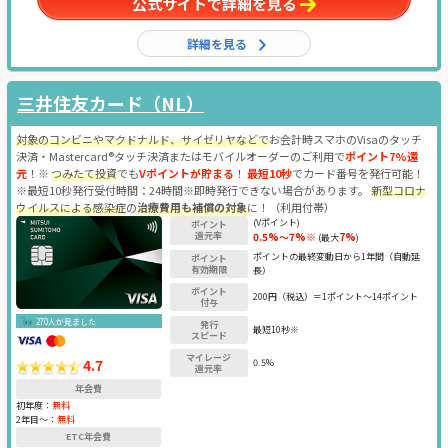
公式サイトで詳細を見る
詳細を見る
三井住友カード（NL）
対象のコンビニやマクドナルド、サイゼリヤなどで
お会計時スマホのVisaのタッチ
決済・Mastercard®タッチ決済またはモバイルオーダーのご利用で
ポイント7%還
元
！※
つみたて投資
でも
Vポイントが貯まる
！
最短10秒
でカード番号を発行可能！
※最短10秒発行受付時間：24時間※即時発行できない場合があります。
新型コロナ
ウイルスによる感染症
の
治療費用も補償の対象
に！（利用付帯）
(Vポイント)
ポイント
還元率
0.5%～7%※
7%
(最大
)
ポイントの最終変動日から1年間（自動延
ポイント
有効期限
長）
ポイント
200円（税込）＝1ポイント～14ポイント
付与
270人が見ました
発行
最短10秒※
スピード
マイレージ
4.7
0.5%
還元率
年会費
初年度：
無料
2年目〜：
無料
ETC年会費