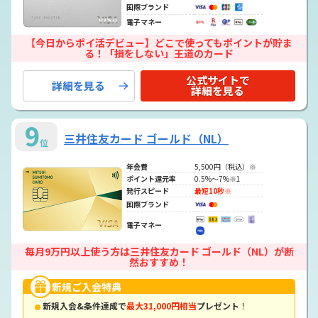
国際ブランド
電子マネー
【今日からポイ活デビュー】どこで使ってもポイントが貯ま
る！「損をしない」王道のカード
公式サイトで
詳細を見る
詳細を見る
9
三井住友カード ゴールド（NL）
位
年会費
5,500円（税込）※
ポイント還元率
0.5%～7%※1
発行スピード
最短10秒※
国際ブランド
電子マネー
毎月9万円以上使う方は三井住友カード ゴールド（NL）が断
然おすすめ！
新規ご入会特典
新規入会&条件達成で
最大31,000円相当
プレゼント
！