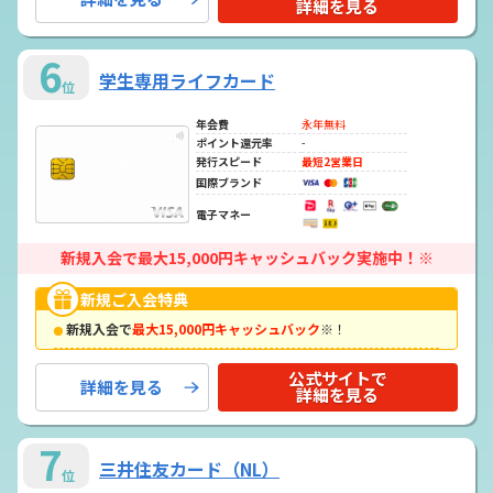
詳細を見る
6
学生専用ライフカード
位
年会費
永年無料
ポイント還元率
-
発行スピード
最短2営業日
国際ブランド
電子マネー
新規入会で最大15,000円キャッシュバック実施中！※
新規ご入会特典
新規入会で
最大15,000円キャッシュバック
※！
公式サイトで
詳細を見る
詳細を見る
7
三井住友カード（NL）
位