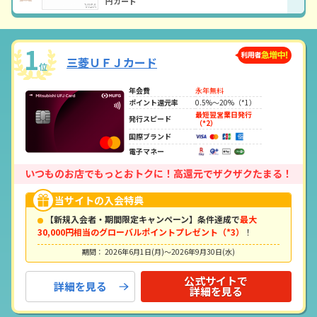
円カード
1
三菱ＵＦＪカード
位
年会費
永年無料
ポイント還元率
0.5%〜20%（*1）
最短翌営業日発行
発行スピード
（*2）
国際ブランド
電子マネー
いつものお店でもっとおトクに！高還元でザクザクたまる！
当サイトの入会特典
【新規入会者・期間限定キャンペーン】条件達成で
最大
30,000円相当のグローバルポイントプレゼント（*3）
！
期間： 2026年6月1日(月)～2026年9月30日(水)
公式サイトで
詳細を見る
詳細を見る