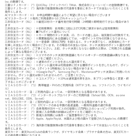
Inc.の商標です。
三菱ＵＦＪカード：（*）QUICPay（クイックペイ）TMは、株式会社ジェーシービーの登録商標です。
三菱ＵＦＪカード：（*）海外旅行傷害保険は旅行代金等を事前に本カードでお支払いいただくことを
条件とします。
ACマスターカード：※1 お申込時間や審査によりご希望に添えない場合がございます
ACマスターカード：※毎月ご利用金額から0.25％キャッシュバック
三井住友カード（NL）：※最短10秒カード番号発行受付時間：24時間※即時発行できない場合があり
ます
三井住友カード（NL）：※初年度無料 前年度に1回以上ETC利用ご請求があれば翌年度無料
三井住友カード（NL）：■7％ポイント還元について
三井住友カード（NL）：※カード現物のタッチ決済、iD、カードの差し込み、磁気取引は対象外です。
三井住友カード（NL）：※商業施設内にある店舗などでは、一部ポイント付与の対象となりません。
三井住友カード（NL）：※一定金額（原則1万円）を超えると、タッチ決済でなく、決済端末にカード
を挿しお支払いただく場合がございます。その場合のお支払い分は、タッチ決済分のポイント還元の対
象となりませんので、ご了承ください。上記、タッチ決済とならない金額の上限は、ご利用される店舗
によって異なる場合がございます。
三井住友カード（NL）：※スマホのタッチ決済対象店舗とモバイルオーダーの対象店舗は異なります。
詳しくはサービス詳細ページをご確認ください。
三井住友カード（NL）：※通常のポイント分を含んだ還元率です。
三井住友カード（NL）：※ポイント還元率は利用金額に対する獲得ポイントを示したもので、ポイン
トの交換方法によっては、1ポイント1円相当にならない場合があります。
三井住友カード（NL）：※Google Pay™ 、Samsung Payで、Mastercard®タッチ決済はご利用いただ
けません。ポイント還元は受けられませんので、ご注意ください。
三井住友カード（NL）：※コスメプラン：※10%は通常還元率を含み、本プランは予告なく変更・終
了することがございます
ＶＩＡＳＯカード：（*1） 携帯電話・PHSのご利用料金（NTTドコモ、au、ソフトバンク、ワイモバイ
ル）
ＶＩＡＳＯカード：注：ご利用内容によっては、一部対象外となる場合があります。
ＶＩＡＳＯカード：（*2）インターネットプロバイダーのご利用料金（Yahoo! BB、OCN、au one
net、BIGLOBE、ODN、So-net）
ＶＩＡＳＯカード：注：ご契約内容によっては、一部対象外となる場合があります。
ＶＩＡＳＯカード：（*3） ETCマークのある全国の高速道路、一般有料道路の通行料金
ＶＩＡＳＯカード：（*）会員専用WEBサービスのID登録と15万円以上のショッピング利用が条件。
ＶＩＡＳＯカード：（*）新規ご入会特典の詳細は公式サイトをご確認ください。
ＶＩＡＳＯカード：（*）新規入会特典には条件・ご留意事項がございます。
ＶＩＡＳＯカード：（*）Apple、Apple Payは、米国および他の国々で登録されたApple Inc.の商標で
す。
ＶＩＡＳＯカード：（*）海外旅行傷害保険は旅行代金等を事前に本カードでお支払いいただくことを
条件とします。
楽天カード：楽天PointClubの会員ランクが、ダイヤモンド会員・プラチナ会員の方は、楽天ETCカー
ドの年会費が無料となります。