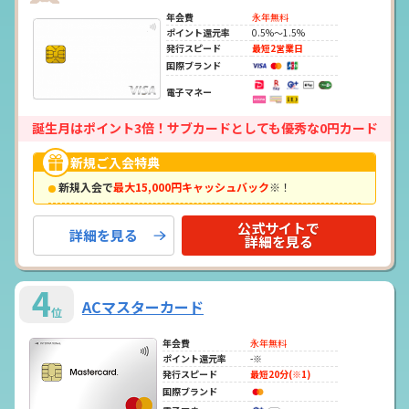
年会費
永年無料
ポイント還元率
0.5%～1.5%
発行スピード
最短2営業日
国際ブランド
電子マネー
誕生月はポイント3倍！サブカードとしても優秀な0円カード
新規ご入会特典
新規入会で
最大15,000円キャッシュバック
※！
公式サイトで
詳細を見る
詳細を見る
4
ACマスターカード
位
年会費
永年無料
ポイント還元率
-※
発行スピード
最短20分(※1)
国際ブランド