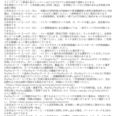
ライフカード：※新規入会キャンペーンは2つのプログラム条件達成で適用となります。
学生専用ライフカード：※次年度以降1,100円（税込） 前年度にカードのご利用があれば次年度の年
会費が無料
三井住友カード ゴールド（NL）：年間100万円利用の対象取引や算定期間等の実際の適用条件などの詳
細は、三井住友カードのホームページを必ずご確認ください。※即時発行できない場合があります
三井住友カード ゴールド（NL）：※初年度無料。前年度に一度でもETC利用のご請求があった方は翌年
度年会費が無料。
三井住友カード ゴールド（NL）：※1 カード現物のタッチ決済、iD、カードの差し込み、磁気取引は
対象外です。
三井住友カード ゴールド（NL）：※1 商業施設内にある店舗などでは、一部ポイント付与の対象とな
りません。
三井住友カード ゴールド（NL）：※1 一定金額（原則1万円）を超えると、タッチ決済でなく、決済端
末にカードを挿しお支払いただく場合がございます。その場合のお支払い分は、タッチ決済分のポイン
ト還元の対象となりませんので、ご了承ください。上記、タッチ決済とならない金額の上限は、ご利用
される店舗によって異なる場合がございます。
三井住友カード ゴールド（NL）：※1 スマホのタッチ決済対象店舗とモバイルオーダーの対象店舗は
異なります。詳しくはサービス詳細ページをご確認ください。
三井住友カード ゴールド（NL）：※1 通常のポイント分を含んだ還元率です。
三井住友カード ゴールド（NL）：※1 ポイント還元率は利用金額に対する獲得ポイントを示したもの
で、ポイントの交換方法によっては、1ポイント1円相当にならない場合があります。
三井住友カード ゴールド（NL）：※1 Google Pay™ 、Samsung Payで、Mastercard®タッチ決済はご
利用いただけません。ポイント還元は受けられませんので、ご注意ください。
PayPayカード：※最短7分の内訳は（申込5分、審査2分）でお手続き完了となります。 ※カード番号
の発行は最短7分、カードのお届けは1週間程度 ※ご利用にはクレジットカードの審査があります。
PayPayカード：※PayPayカードの入会には審査があります。
PayPayカード：※過去にPayPayカード ゴールド/PayPayカード（PayPayクレジットのみのご利用を
含む）の発行を見送らせていただいた方は、一定期間再度のお申し込みができません。
PayPayカード：※リボ払いをご利用の場合手数料がかかります。ご利用残高や追加利用により、支払
回数および支払総額が増加する場合があります。 詳細はこちらをご確認ください。
（https://www.paypay-card.co.jp/service/payment/revolving/）
PayPayカード：※1 出金・譲渡不可。PayPay/PayPayカード公式ストアでも利用可能。なお、所定の
手続き後にPayPay加盟店にて使用できます。手続きはこちら（https://paypay.ne.jp/help/c0021/）
からご確認ください。
PayPayカード：※2特典付与までに一度でもまるごとフラットリボを解除された場合は、対象外です。
キャンペーンの概要・特典の詳細は、下記URL（PayPayアプリが必要となります）からご確認くださ
い。 (https://www.paypay-card.co.jp/campaign/revo/auto
三井住友カード ビジネスオーナーズ：※入会翌年度以降、前年度に一度もETC利用のご請求がない場合
は、ETCカード年会費550円（税込）
三井住友カード ビジネスオーナーズ：※本会員と同時にお申し込みの場合、パートナーカードを1枚の
みお申し込みできます。