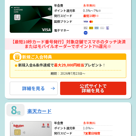
年会費
永年無料
ポイント還元率
0.5%～7%※
発行スピード
最短10秒※
国際ブランド
電子マネー
【最短10秒カード番号発行】対象店舗でスマホのタッチ決済
またはモバイルオーダーでポイント7%還元※
新規ご入会特典
新規入会&条件達成で
最大29,000円相当
プレゼント
！
期間： 2026年7月23日～
公式サイトで
詳細を見る
詳細を見る
8
楽天カード
位
年会費
永年無料
ポイント還元率
1.0％～
発行スピード
7営業日程度