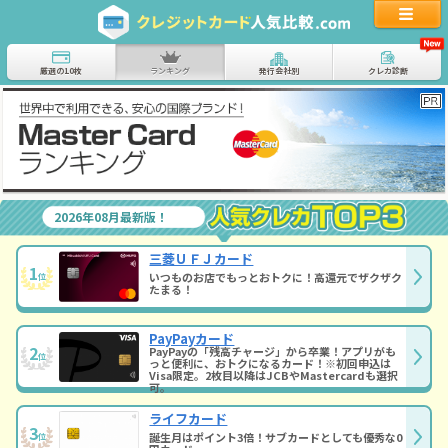
厳選の10枚
ランキング
発行会社別
クレカ診断
2026年08月最新版！
三菱ＵＦＪカード
1
いつものお店でもっとおトクに！高還元でザクザク
位
たまる！
PayPayカード
2
PayPayの「残高チャージ」から卒業！アプリがも
位
っと便利に、おトクになるカード！※初回申込は
Visa限定。2枚目以降はJCBやMastercardも選択
可。
ライフカード
3
誕生月はポイント3倍！サブカードとしても優秀な0
位