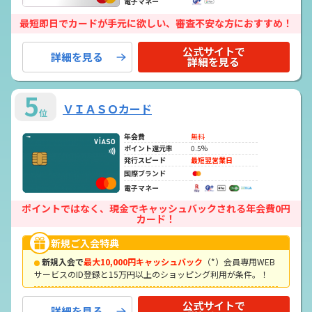
電子マネー
最短即日でカードが手元に欲しい、審査不安な方におすすめ！
公式サイトで
詳細を見る
詳細を見る
5
ＶＩＡＳＯカード
位
年会費
無料
ポイント還元率
0.5%
発行スピード
最短翌営業日
国際ブランド
電子マネー
ポイントではなく、現金でキャッシュバックされる年会費0円
カード！
新規ご入会特典
新規入会で
最大10,000円キャッシュバック
（*）会員専用WEB
サービスのID登録と15万円以上のショッピング利用が条件。！
公式サイトで
詳細を見る