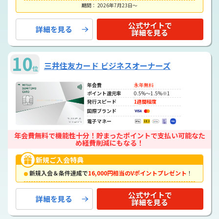
期間： 2026年7月23日～
公式サイトで
詳細を見る
詳細を見る
10
三井住友カード ビジネスオーナーズ
位
年会費
永年無料
ポイント還元率
0.5%～1.5%※1
発行スピード
1週間程度
国際ブランド
電子マネー
年会費無料で機能性十分！貯まったポイントで支払い可能なた
め経費削減にもなる！
新規ご入会特典
新規入会＆条件達成で
16,000円相当のVポイントプレゼント
！
公式サイトで
詳細を見る
詳細を見る