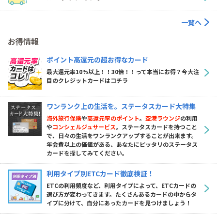
一覧へ
お得情報
ポイント高還元の超お得なカード
最大還元率10％以上！！30倍！！って本当にお得？今大注
目のクレジットカードはコチラ
ワンランク上の生活を。ステータスカード大特集
海外旅行保険
や
高還元率のポイント
。
空港ラウンジ
の利用
や
コンシェルジュサービス
。ステータスカードを持つこと
で、日々の生活をワンランクアップすることが出来ます。
年会費以上の価値がある、あなたにピッタリのステータス
カードを探してみてください。
利用タイプ別ETCカード徹底検証！
ETCの利用頻度など、利用タイプによって、ETCカードの
選び方が変わってきます。たくさんあるカードの中からタ
イプに分けて、自分にあったカードを見つけましょう！