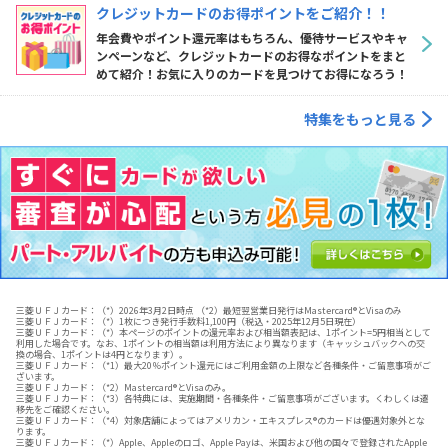
クレジットカードのお得ポイントをご紹介！！
年会費やポイント還元率はもちろん、優待サービスやキャ
ンペーンなど、クレジットカードのお得なポイントをまと
めて紹介！お気に入りのカードを見つけてお得になろう！
特集をもっと見る
三菱ＵＦＪカード：（*）2026年3月2日時点 （*2）最短翌営業日発行はMastercard®とVisaのみ
三菱ＵＦＪカード：（*）1枚につき発行手数料1,100円（税込・2025年12月5日現在）
三菱ＵＦＪカード：（*）本ページのポイントの還元率および相当額表記は、1ポイント=5円相当として
利用した場合です。​なお、1ポイントの相当額は利用方法により異なります（キャッシュバックへの交
換の場合、1ポイントは4円となります）。​
三菱ＵＦＪカード：（*1）最大20％ポイント還元にはご利用金額の上限など各種条件・ご留意事項がご
ざいます。
三菱ＵＦＪカード：（*2）Mastercard®とVisaのみ。
三菱ＵＦＪカード：（*3）各特典には、実施期間・各種条件・ご留意事項がございます。くわしくは遷
移先をご確認ください。
三菱ＵＦＪカード：（*4）対象店舗によってはアメリカン・エキスプレス®のカードは優遇対象外とな
ります。
三菱ＵＦＪカード：（*）Apple、Appleのロゴ、Apple Payは、米国および他の国々で登録されたApple