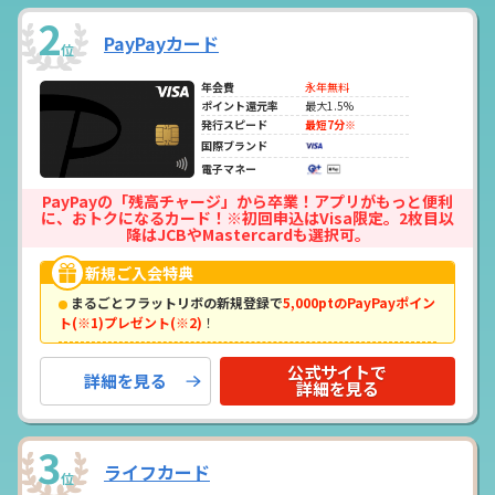
2
PayPayカード
位
年会費
永年無料
ポイント還元率
最大1.5%
発行スピード
最短7分※
国際ブランド
電子マネー
PayPayの「残高チャージ」から卒業！アプリがもっと便利
に、おトクになるカード！※初回申込はVisa限定。2枚目以
降はJCBやMastercardも選択可。
新規ご入会特典
まるごとフラットリボの新規登録で
5,000ptのPayPayポイン
ト(※1)プレゼント(※2)
！
公式サイトで
詳細を見る
詳細を見る
3
ライフカード
位