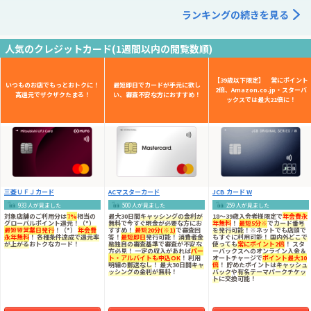
ランキングの続きを見る
人気のクレジットカード(1週間以内の閲覧数順)
【39歳以下限定】 常にポイント
いつものお店でもっとおトクに！
最短即日でカードが手元に欲し
2倍、Amazon.co.jp・スターバ
高還元でザクザクたまる！
い、審査不安な方におすすめ！
ックスでは最大21倍に！
三菱ＵＦＪカード
ACマスターカード
JCB カード W
933 人が見ました
500 人が見ました
259 人が見ました
対象店舗のご利用分は
7%
相当の
最大30日間
キャッシングの金利が
18～39歳入会者様限定
で
年会費永
グローバルポイント還元！（*）
無料
で今すぐ現金が必要な方にお
年無料
！
最短5分※
で
カード番号
最短翌営業日発行
！（*）
年会費
すすめ！
最短20分(※1)
で審査回
を発行可能
！※ネットでも店頭で
永年無料
！
各種条件達成で還元率
答！
最短即日
発行可能！
消費者金
もすぐに利用可能！
国内外どこで
が上がる
おトクなカード！
融独自の審査基準
で審査が不安な
使っても
常にポイント2倍
！ スタ
方必見！ 一定の収入があれば
パー
ーバックスへのオンライン入金＆
ト・アルバイトも申込OK
！ 利用
オートチャージで
ポイント最大10
明細の
郵送なし
！ 最大30日間
キャ
倍
！ 貯めたポイントは
キャッシュ
ッシングの金利が無料
！
バック
や
有名テーマパークチケッ
ト
に交換可能！