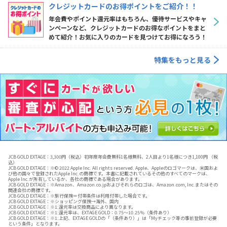
クレジットカードのお得ポイントをご紹介！！
年会費やポイント還元率はもちろん、優待サービスやキャ
ンペーンなど、クレジットカードのお得なポイントをまと
めて紹介！お気に入りのカードを見つけてお得になろう！
特集をもっと見る
JCB GOLD EXTAGE：3,300円（税込）初年度年会費無料1名様無料、2人目より1名様につき1,100円 （税
込）
JCB GOLD EXTAGE：※© 2022 Apple Inc. All rights reserved. Apple、Appleのロゴマークは、米国およ
び他の国々で登録されたApple Inc.の商標です。本書に記載されているその他のすべてのマークは、
Apple Inc.が所有しているか、各社の商標である場合があります。
JCB GOLD EXTAGE：※Amazon、Amazon.co.jpおよびそれらのロゴは、Amazon.com, Inc.またはその
関連会社の商標です。
JCB GOLD EXTAGE：※旅行保険＝付帯条件は利用付帯した場合です。
JCB GOLD EXTAGE：※ショッピング保険→海外、国内
JCB GOLD EXTAGE：※1:還元率は交換商品により異なります。
JCB GOLD EXTAGE：※1:還元率は、EXTAGE GOLD：0.75～10.25％（条件あり）
JCB GOLD EXTAGE：※1:上記、EXTAGE GOLDの「（条件あり）」は「Myチェック等の事前登録が必要
という条件」となります。