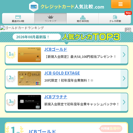
厳選の10枚
ランキング
発行会社別
クレカ診断
2026年08月最新版！
JCBゴールド
1
位
【新規入会限定】最大58,100円相当プレゼント！
JCB GOLD EXTAGE
2
位
20代限定！初年度年会費無料！※
JCBプラチナ
3
位
新規入会限定で初年度年会費キャッシュバック中！
1
JCBゴールド