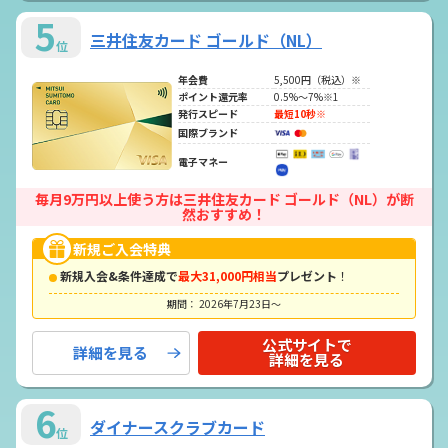
5
三井住友カード ゴールド（NL）
位
年会費
5,500円（税込）※
ポイント還元率
0.5%～7%※1
発行スピード
最短10秒※
国際ブランド
電子マネー
毎月9万円以上使う方は三井住友カード ゴールド（NL）が断
然おすすめ！
新規ご入会特典
新規入会&条件達成で
最大31,000円相当
プレゼント
！
期間： 2026年7月23日～
公式サイトで
詳細を見る
詳細を見る
6
ダイナースクラブカード
位