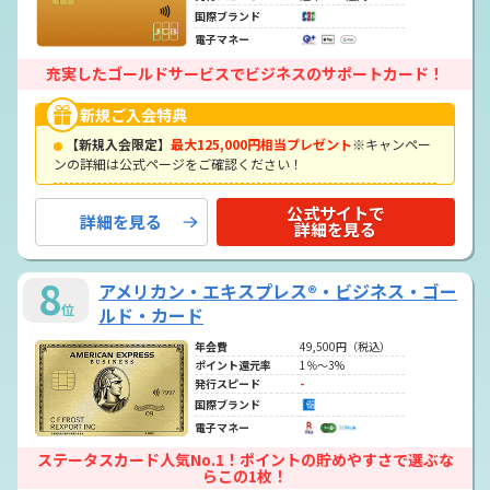
国際ブランド
電子マネー
充実したゴールドサービスでビジネスのサポートカード！
新規ご入会特典
【新規入会限定】
最大125,000円相当プレゼント
※キャンペー
ンの詳細は公式ページをご確認ください！
公式サイトで
詳細を見る
詳細を見る
8
アメリカン・エキスプレス®・ビジネス・ゴー
位
ルド・カード
年会費
49,500円（税込）
ポイント還元率
1％～3%
発行スピード
-
国際ブランド
電子マネー
ステータスカード人気No.1！ポイントの貯めやすさで選ぶな
らこの1枚！