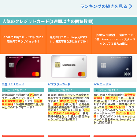
ランキングの続きを見る
人気のクレジットカード(1週間以内の閲覧数順)
【39歳以下限定】 常にポイント
いつものお店でもっとおトクに！
最短即日でカードが手元に欲し
2倍、Amazon.co.jp・スターバ
高還元でザクザクたまる！
い、審査不安な方におすすめ！
ックスでは最大21倍に！
三菱ＵＦＪカード
ACマスターカード
JCB カード W
977 人が見ました
521 人が見ました
259 人が見ました
対象店舗のご利用分は
7%
相当の
最大30日間
キャッシングの金利が
18～39歳入会者様限定
で
年会費永
グローバルポイント還元！（*）
無料
で今すぐ現金が必要な方にお
年無料
！
最短5分※
で
カード番号
最短翌営業日発行
！（*）
年会費
すすめ！
最短20分(※1)
で審査回
を発行可能
！※ネットでも店頭で
永年無料
！
各種条件達成で還元率
答！
最短即日
発行可能！
消費者金
もすぐに利用可能！
国内外どこで
が上がる
おトクなカード！
融独自の審査基準
で審査が不安な
使っても
常にポイント2倍
！ スタ
方必見！ 一定の収入があれば
パー
ーバックスへのオンライン入金＆
ト・アルバイトも申込OK
！ 利用
オートチャージで
ポイント最大10
明細の
郵送なし
！ 最大30日間
キャ
倍
！ 貯めたポイントは
キャッシュ
ッシングの金利が無料
！
バック
や
有名テーマパークチケッ
ト
に交換可能！