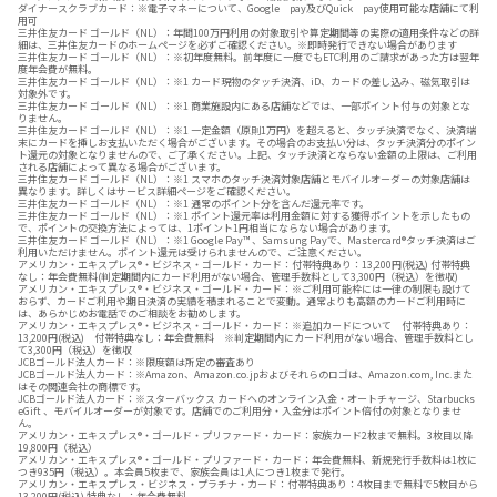
ダイナースクラブカード：※電子マネーについて、Google pay及びQuick pay使用可能な店舗にて利
用可
三井住友カード ゴールド（NL）：年間100万円利用の対象取引や算定期間等の実際の適用条件などの詳
細は、三井住友カードのホームページを必ずご確認ください。※即時発行できない場合があります
三井住友カード ゴールド（NL）：※初年度無料。前年度に一度でもETC利用のご請求があった方は翌年
度年会費が無料。
三井住友カード ゴールド（NL）：※1 カード現物のタッチ決済、iD、カードの差し込み、磁気取引は
対象外です。
三井住友カード ゴールド（NL）：※1 商業施設内にある店舗などでは、一部ポイント付与の対象とな
りません。
三井住友カード ゴールド（NL）：※1 一定金額（原則1万円）を超えると、タッチ決済でなく、決済端
末にカードを挿しお支払いただく場合がございます。その場合のお支払い分は、タッチ決済分のポイン
ト還元の対象となりませんので、ご了承ください。上記、タッチ決済とならない金額の上限は、ご利用
される店舗によって異なる場合がございます。
三井住友カード ゴールド（NL）：※1 スマホのタッチ決済対象店舗とモバイルオーダーの対象店舗は
異なります。詳しくはサービス詳細ページをご確認ください。
三井住友カード ゴールド（NL）：※1 通常のポイント分を含んだ還元率です。
三井住友カード ゴールド（NL）：※1 ポイント還元率は利用金額に対する獲得ポイントを示したもの
で、ポイントの交換方法によっては、1ポイント1円相当にならない場合があります。
三井住友カード ゴールド（NL）：※1 Google Pay™ 、Samsung Payで、Mastercard®タッチ決済はご
利用いただけません。ポイント還元は受けられませんので、ご注意ください。
アメリカン・エキスプレス®・ビジネス・ゴールド・カード：付帯特典あり：13,200円(税込) 付帯特典
なし：年会費無料(判定期間内にカード利用がない場合、管理手数料として3,300円（税込）を徴収)
アメリカン・エキスプレス®・ビジネス・ゴールド・カード：※ご利用可能枠には一律の制限も設けて
おらず、カードご利用や期日決済の実績を積まれることで変動。通常よりも高額のカードご利用時に
は、あらかじめお電話でのご相談をお勧めします。
アメリカン・エキスプレス®・ビジネス・ゴールド・カード：※追加カードについて 付帯特典あり：
13,200円(税込) 付帯特典なし：年会費無料 ※判定期間内にカード利用がない場合、管理手数料とし
て3,300円（税込）を徴収
JCBゴールド法人カード：※限度額は所定の審査あり
JCBゴールド法人カード：※Amazon、Amazon.co.jpおよびそれらのロゴは、Amazon.com, Inc.また
はその関連会社の商標です。
JCBゴールド法人カード：※スターバックス カードへのオンライン入金・オートチャージ、Starbucks
eGift 、モバイルオーダーが対象です。店舗でのご利用分・入金分はポイント倍付の対象となりませ
ん。
アメリカン・エキスプレス®・ゴールド・プリファード・カード：家族カード2枚まで無料。3枚目以降
19,800円（税込）
アメリカン・エキスプレス®・ゴールド・プリファード・カード：年会費無料、新規発行手数料は1枚に
つき935円（税込）。本会員5枚まで、家族会員は1人につき1枚まで発行。
アメリカン・エキスプレス・ビジネス・プラチナ・カード：付帯特典あり：4枚目まで無料で5枚目から
13,200円(税込) 特典なし：年会費無料