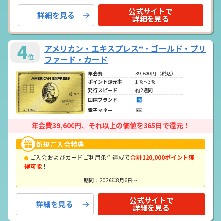
公式サイトで
詳細を見る
詳細を見る
4
アメリカン・エキスプレス®・ゴールド・プリ
位
ファード・カード
年会費
39,600円（税込）
ポイント還元率
1％～3%
発行スピード
約2週間
国際ブランド
電子マネー
年会費39,600円、それ以上の価値を365日で還元！
新規ご入会特典
ご入会およびカードご利用条件達成で
合計120,000ポイント獲
得可能
！
期間： 2026年8月6日～
公式サイトで
詳細を見る
詳細を見る