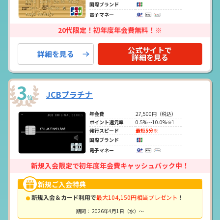
国際ブランド
電子マネー
20代限定！初年度年会費無料！※
公式サイトで
詳細を見る
詳細を見る
3
JCBプラチナ
位
年会費
27,500円（税込）
ポイント還元率
0.5%～10.0%※1
発行スピード
最短5分※
国際ブランド
電子マネー
新規入会限定で初年度年会費キャッシュバック中！
新規ご入会特典
新規入会＆カード利用で
最大104,150円相当プレゼント
！
期間： 2026年4月1日（水）～