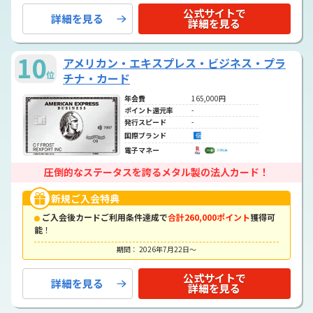
公式サイトで
詳細を見る
詳細を見る
10
アメリカン・エキスプレス・ビジネス・プラ
位
チナ・カード
年会費
165,000円
ポイント還元率
-
発行スピード
-
国際ブランド
電子マネー
圧倒的なステータスを誇るメタル製の法人カード！
新規ご入会特典
ご入会後カードご利用条件達成で
合計260,000ポイント
獲得可
能
！
期間： 2026年7月22日～
公式サイトで
詳細を見る
詳細を見る