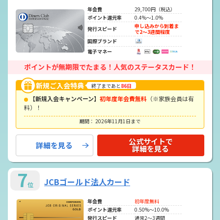
年会費
29,700円（税込）
ポイント還元率
0.4%～1.0%
申し込みから到着ま
発行スピード
で2～3週間程度
国際ブランド
電子マネー
ポイントが無期限でたまる！人気のステータスカード！
新規ご入会特典
終了まであと
86日
【新規入会キャンペーン】
初年度年会費無料
（※家族会員は有
料）！
期間： 2026年11月1日まで
公式サイトで
詳細を見る
詳細を見る
7
JCBゴールド法人カード
位
年会費
初年度無料
ポイント還元率
0.50%～10.0%
発行スピード
通常2～3週間