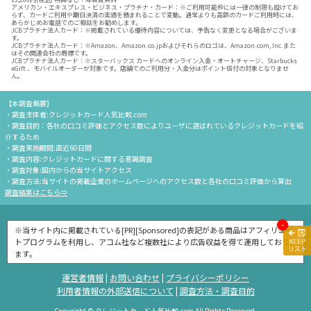
アメリカン・エキスプレス・ビジネス・プラチナ・カード：※ご利用可能枠には一律の制限も設けてお
らず、カードご利用や期日決済の実績を積まれることで変動。通常よりも高額のカードご利用時には、
あらかじめお電話でのご相談をお勧めします。
JCBプラチナ法人カード：※掲載されている優待内容については、予告なく変更となる場合がございま
す。
JCBプラチナ法人カード：※Amazon、Amazon.co.jpおよびそれらのロゴは、Amazon.com, Inc.また
はその関連会社の商標です。
JCBプラチナ法人カード：※スターバックス カードへのオンライン入金・オートチャージ、Starbucks
eGift 、モバイルオーダーが対象です。店舗でのご利用分・入金分はポイント倍付の対象となりませ
ん。
【本調査概要】
・調査主体者:クレジットカード人気比較.com
・調査目的：各社の口コミ評価とアクセス数によりユーザに選ばれているクレジットカードを紹
介するため
・調査実施期間:直近60日間
・調査内容:クレジットカードに関する意識調査
・調査対象:国内からの当サイトアクセス
・調査方法:当サイトの掲載企業のホームページへのアクセス数と各社の口コミ評価から算出
調査結果はこちら⇒
-
※当サイト内に掲載されている[PR][Sponsored]の表記がある商品はアフィリエイ
トプログラムを利用し、アコム社など複数社により広告収益を得て運用しており
ます。
運営者情報
|
お問い合わせ
|
プライバシーポリシー
利用者情報の外部送信について
|
調査方法・調査目的
Copyright © クレジットカード人気比較.com All Rights Reserved.