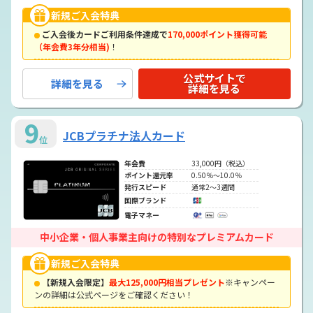
新規ご入会特典
ご入会後カードご利用条件達成で
170,000ポイント獲得可能
（年会費3年分相当)
！
公式サイトで
詳細を見る
詳細を見る
9
JCBプラチナ法人カード
位
年会費
33,000円（税込）
ポイント還元率
0.50％～10.0％
発行スピード
通常2～3週間
国際ブランド
電子マネー
中小企業・個人事業主向けの特別なプレミアムカード
新規ご入会特典
【新規入会限定】
最大125,000円相当プレゼント
※キャンペー
ンの詳細は公式ページをご確認ください！