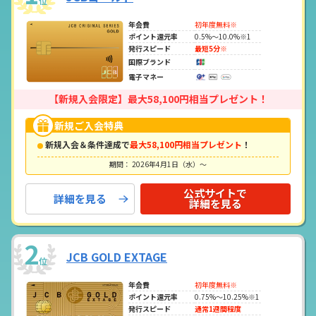
位
年会費
初年度無料※
ポイント還元率
0.5%～10.0%※1
発行スピード
最短5分※
国際ブランド
電子マネー
【新規入会限定】最大58,100円相当プレゼント！
新規ご入会特典
新規入会＆条件達成で
最大58,100円相当プレゼント
！
期間： 2026年4月1日（水）～
公式サイトで
詳細を見る
詳細を見る
2
JCB GOLD EXTAGE
位
年会費
初年度無料※
ポイント還元率
0.75%～10.25%※1
発行スピード
通常1週間程度