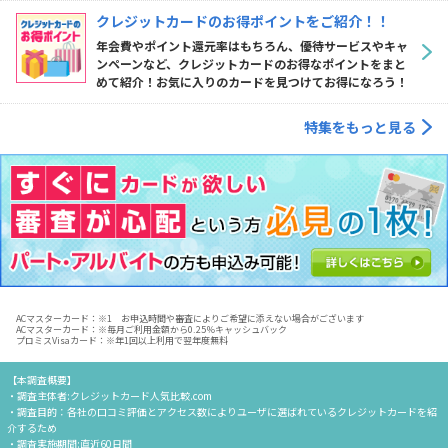
クレジットカードのお得ポイントをご紹介！！
年会費やポイント還元率はもちろん、優待サービスやキャ
ンペーンなど、クレジットカードのお得なポイントをまと
めて紹介！お気に入りのカードを見つけてお得になろう！
特集をもっと見る
ACマスターカード：※1 お申込時間や審査によりご希望に添えない場合がございます
ACマスターカード：※毎月ご利用金額から0.25％キャッシュバック
プロミスVisaカード：※年1回以上利用で翌年度無料
【本調査概要】
・調査主体者:クレジットカード人気比較.com
・調査目的：各社の口コミ評価とアクセス数によりユーザに選ばれているクレジットカードを紹
介するため
・調査実施期間:直近60日間