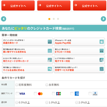
公式サイトへ
公式サイトへ
公式サイトへ
あなたに
ピッタリ
のクレジットカード検索
(複数選択可)
簡単一発検索
条件でカードを探す
初年度無料
永年無料
年会費
国際ブランド
0.5%以上
1.0%以上
2.0%以上
還元率