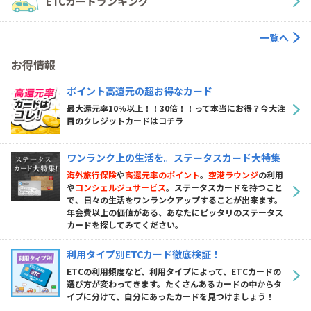
ETCカードランキング
一覧へ
お得情報
ポイント高還元の超お得なカード
最大還元率10％以上！！30倍！！って本当にお得？今大注
目のクレジットカードはコチラ
ワンランク上の生活を。ステータスカード大特集
海外旅行保険
や
高還元率のポイント
。
空港ラウンジ
の利用
や
コンシェルジュサービス
。ステータスカードを持つこと
で、日々の生活をワンランクアップすることが出来ます。
年会費以上の価値がある、あなたにピッタリのステータス
カードを探してみてください。
利用タイプ別ETCカード徹底検証！
ETCの利用頻度など、利用タイプによって、ETCカードの
選び方が変わってきます。たくさんあるカードの中からタ
イプに分けて、自分にあったカードを見つけましょう！