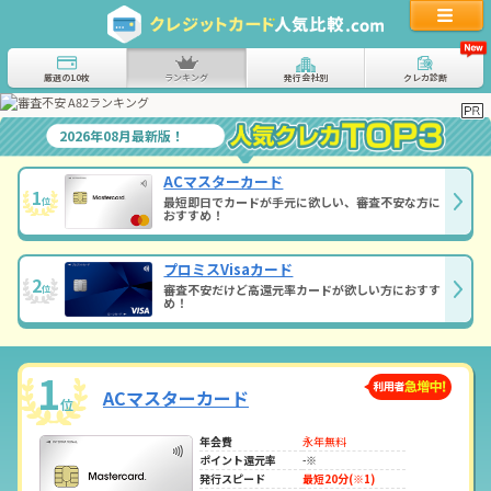
厳選の10枚
ランキング
発行会社別
クレカ診断
2026年08月最新版！
ACマスターカード
1
最短即日でカードが手元に欲しい、審査不安な方に
位
おすすめ！
プロミスVisaカード
2
審査不安だけど高還元率カードが欲しい方におすす
位
め！
1
ACマスターカード
位
年会費
永年無料
ポイント還元率
-※
発行スピード
最短20分(※1)