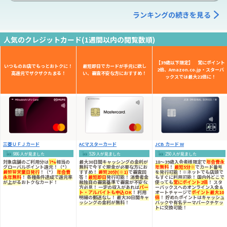
ランキングの続きを見る
人気のクレジットカード(1週間以内の閲覧数順)
【39歳以下限定】 常にポイント
いつものお店でもっとおトクに！
最短即日でカードが手元に欲し
2倍、Amazon.co.jp・スターバ
高還元でザクザクたまる！
い、審査不安な方におすすめ！
ックスでは最大21倍に！
三菱ＵＦＪカード
ACマスターカード
JCB カード W
986 人が見ました
529 人が見ました
250 人が見ました
対象店舗のご利用分は
7%
相当の
最大30日間
キャッシングの金利が
18～39歳入会者様限定
で
年会費永
グローバルポイント還元！（*）
無料
で今すぐ現金が必要な方にお
年無料
！
最短5分※
で
カード番号
最短翌営業日発行
！（*）
年会費
すすめ！
最短20分(※1)
で審査回
を発行可能
！※ネットでも店頭で
永年無料
！
各種条件達成で還元率
答！
最短即日
発行可能！
消費者金
もすぐに利用可能！
国内外どこで
が上がる
おトクなカード！
融独自の審査基準
で審査が不安な
使っても
常にポイント2倍
！ スタ
方必見！ 一定の収入があれば
パー
ーバックスへのオンライン入金＆
ト・アルバイトも申込OK
！ 利用
オートチャージで
ポイント最大10
明細の
郵送なし
！ 最大30日間
キャ
倍
！ 貯めたポイントは
キャッシュ
ッシングの金利が無料
！
バック
や
有名テーマパークチケッ
ト
に交換可能！