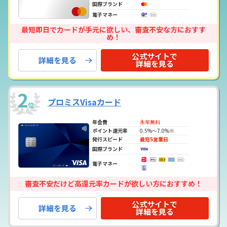
国際ブランド
電子マネー
最短即日でカードが手元に欲しい、審査不安な方におすす
め！
公式サイトで
詳細を見る
詳細を見る
2
プロミスVisaカード
位
年会費
永年無料
ポイント還元率
0.5%～7.0%※
発行スピード
最短5営業日
国際ブランド
電子マネー
審査不安だけど高還元率カードが欲しい方におすすめ！
公式サイトで
詳細を見る
詳細を見る