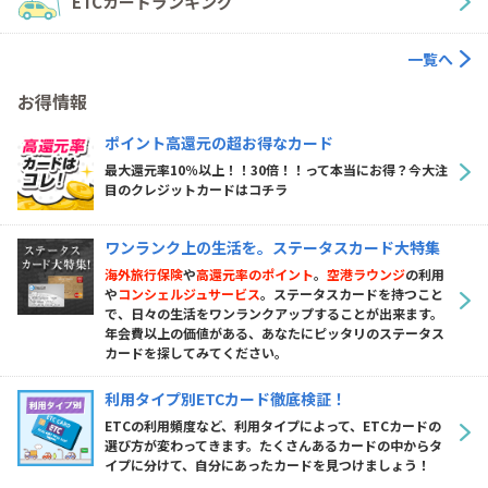
ETCカードランキング
一覧へ
お得情報
ポイント高還元の超お得なカード
最大還元率10％以上！！30倍！！って本当にお得？今大注
目のクレジットカードはコチラ
ワンランク上の生活を。ステータスカード大特集
海外旅行保険
や
高還元率のポイント
。
空港ラウンジ
の利用
や
コンシェルジュサービス
。ステータスカードを持つこと
で、日々の生活をワンランクアップすることが出来ます。
年会費以上の価値がある、あなたにピッタリのステータス
カードを探してみてください。
利用タイプ別ETCカード徹底検証！
ETCの利用頻度など、利用タイプによって、ETCカードの
選び方が変わってきます。たくさんあるカードの中からタ
イプに分けて、自分にあったカードを見つけましょう！