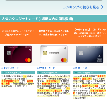
ランキングの続きを見る
人気のクレジットカード(1週間以内の閲覧数順)
【39歳以下限定】 常にポイント
いつものお店でもっとおトクに！
最短即日でカードが手元に欲し
2倍、Amazon.co.jp・スターバ
高還元でザクザクたまる！
い、審査不安な方におすすめ！
ックスでは最大21倍に！
三菱ＵＦＪカード
ACマスターカード
JCB カード W
928 人が見ました
491 人が見ました
254 人が見ました
対象店舗のご利用分は
7%
相当の
最大30日間
キャッシングの金利が
18～39歳入会者様限定
で
年会費永
グローバルポイント還元！（*）
無料
で今すぐ現金が必要な方にお
年無料
！
最短5分※
で
カード番号
最短翌営業日発行
！（*）
年会費
すすめ！
最短20分(※1)
で審査回
を発行可能
！※ネットでも店頭で
永年無料
！
各種条件達成で還元率
答！
最短即日
発行可能！
消費者金
もすぐに利用可能！
国内外どこで
が上がる
おトクなカード！
融独自の審査基準
で審査が不安な
使っても
常にポイント2倍
！ スタ
方必見！ 一定の収入があれば
パー
ーバックスへのオンライン入金＆
ト・アルバイトも申込OK
！ 利用
オートチャージで
ポイント最大10
明細の
郵送なし
！ 最大30日間
キャ
倍
！ 貯めたポイントは
キャッシュ
ッシングの金利が無料
！
バック
や
有名テーマパークチケッ
ト
に交換可能！