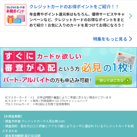
クレジットカードのお得ポイントをご紹介！！
年会費やポイント還元率はもちろん、優待サービスやキャ
ンペーンなど、クレジットカードのお得なポイントをまと
めて紹介！お気に入りのカードを見つけてお得になろう！
特集をもっと見る
ACマスターカード：※1 お申込時間や審査によりご希望に添えない場合がございます
ACマスターカード：※毎月ご利用金額から0.25％キャッシュバック
プロミスVisaカード：※年1回以上利用で翌年度無料
【本調査概要】
・調査主体者:クレジットカード人気比較.com
・調査目的：各社の口コミ評価とアクセス数によりユーザに選ばれているクレジットカードを紹
介するため
・調査実施期間:直近60日間