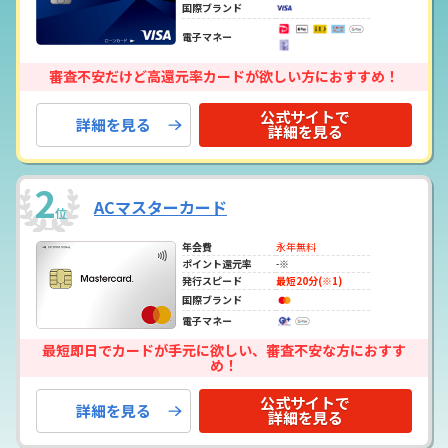
国際ブランド
電子マネー
審査不安だけど高還元率カードが欲しい方におすすめ！
公式サイトで
詳細を見る
詳細を見る
2
ACマスターカード
位
年会費
永年無料
ポイント還元率
-※
発行スピード
最短20分(※1)
国際ブランド
電子マネー
最短即日でカードが手元に欲しい、審査不安な方におすす
め！
公式サイトで
詳細を見る
詳細を見る