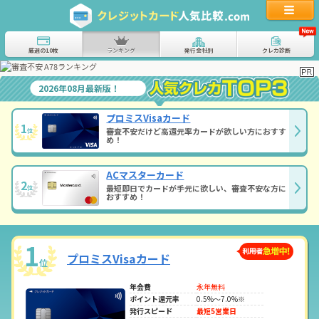
厳選の10枚
ランキング
発行会社別
クレカ診断
2026年08月最新版！
プロミスVisaカード
1
審査不安だけど高還元率カードが欲しい方におすす
位
め！
ACマスターカード
2
最短即日でカードが手元に欲しい、審査不安な方に
位
おすすめ！
1
プロミスVisaカード
位
年会費
永年無料
ポイント還元率
0.5%～7.0%※
発行スピード
最短5営業日