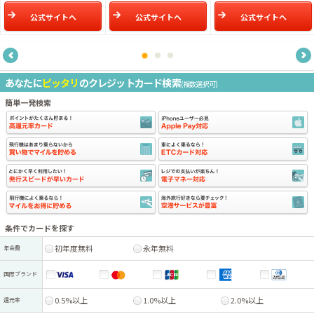
公式サイトへ
公式サイトへ
公式サイトへ
あなたに
ピッタリ
のクレジットカード検索
(複数選択可)
簡単一発検索
条件でカードを探す
初年度無料
永年無料
年会費
国際ブランド
0.5%以上
1.0%以上
2.0%以上
還元率