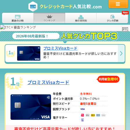
厳選の10枚
ランキング
発行会社別
クレカ診断
2026年08月最新版！
プロミスVisaカード
1
審査不安だけど高還元率カードが欲しい方におすす
位
め！
1
プロミスVisaカード
位
年会費
永年無料
ポイント還元率
0.5%～7.0%※
発行スピード
最短5営業日
国際ブランド
電子マネー
審査不安だけど高還元率カードが欲しい方におすすめ！