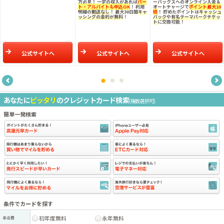
方必見！ 一定の収入があれば
パー
ーバックスへのオンライン入金＆
ト・アルバイトも申込OK
！ 利用
オートチャージで
ポイント最大10
明細の
郵送なし
！ 最大30日間
キャ
倍
！ 貯めたポイントは
キャッシュ
ッシングの金利が無料
！
バック
や
有名テーマパークチケッ
ト
に交換可能！
公式サイトへ
公式サイトへ
公式サイトへ
あなたに
ピッタリ
のクレジットカード検索
(複数選択可)
簡単一発検索
条件でカードを探す
初年度無料
永年無料
年会費