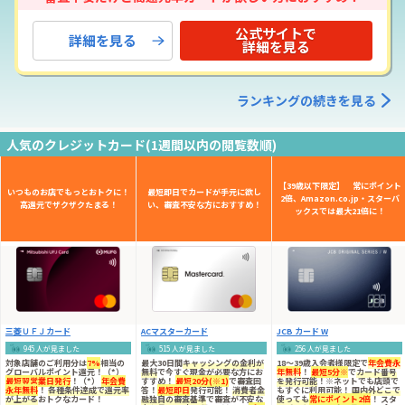
公式サイトで
詳細を見る
詳細を見る
ランキングの続きを見る
人気のクレジットカード(1週間以内の閲覧数順)
【39歳以下限定】 常にポイント
いつものお店でもっとおトクに！
最短即日でカードが手元に欲し
2倍、Amazon.co.jp・スターバ
高還元でザクザクたまる！
い、審査不安な方におすすめ！
ックスでは最大21倍に！
三菱ＵＦＪカード
ACマスターカード
JCB カード W
945 人が見ました
515 人が見ました
256 人が見ました
対象店舗のご利用分は
7%
相当の
最大30日間
キャッシングの金利が
18～39歳入会者様限定
で
年会費永
グローバルポイント還元！（*）
無料
で今すぐ現金が必要な方にお
年無料
！
最短5分※
で
カード番号
最短翌営業日発行
！（*）
年会費
すすめ！
最短20分(※1)
で審査回
を発行可能
！※ネットでも店頭で
永年無料
！
各種条件達成で還元率
答！
最短即日
発行可能！
消費者金
もすぐに利用可能！
国内外どこで
が上がる
おトクなカード！
融独自の審査基準
で審査が不安な
使っても
常にポイント2倍
！ スタ