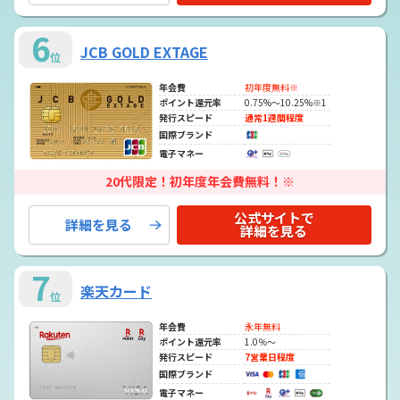
6
JCB GOLD EXTAGE
位
年会費
初年度無料※
ポイント還元率
0.75%～10.25%※1
発行スピード
通常1週間程度
国際ブランド
電子マネー
20代限定！初年度年会費無料！※
公式サイトで
詳細を見る
詳細を見る
7
楽天カード
位
年会費
永年無料
ポイント還元率
1.0％～
発行スピード
7営業日程度
国際ブランド
電子マネー