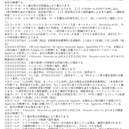
会社の商標です。
JCB カード W：※1:還元率は交換商品により異なります。
JCB カード W：※モバ即の入会条件は次の2点になります。【１】 9:00AM～8:00PMでお申し込み。
（受付時間を過ぎた場合は、翌日受付扱い）【２】 顔写真付き本人確認書類による本人確認。（運転免
許証／マイナンバーカード／在留カード）
JCB カード W：※モバ即での入会後、カード到着前の利用方法について、詳しくはHPをご確認くださ
い。
JCB カード W：※スターバックス カードへのオンライン入金・オートチャージ、Starbucks eGift 、モ
バイルオーダーが対象です。店舗でのご利用分・入金分はポイント倍付の対象となりません。
JCB カード W：※セブン‐イレブンでは、一部対象とならない店舗があります。
楽天カード：楽天PointClubの会員ランクが、ダイヤモンド会員・プラチナ会員の方は、楽天ETCカー
ドの年会費が無料となります。
JCB GOLD EXTAGE：3,300円（税込）初年度年会費無料1名様無料、2人目より1名様につき1,100円 （税
込）
JCB GOLD EXTAGE：※© 2022 Apple Inc. All rights reserved. Apple、Appleのロゴマークは、米国およ
び他の国々で登録されたApple Inc.の商標です。本書に記載されているその他のすべてのマークは、
Apple Inc.が所有しているか、各社の商標である場合があります。
JCB GOLD EXTAGE：※Amazon、Amazon.co.jpおよびそれらのロゴは、Amazon.com, Inc.またはその
関連会社の商標です。
JCB GOLD EXTAGE：※旅行保険＝付帯条件は利用付帯した場合です。
JCB GOLD EXTAGE：※ショッピング保険→海外、国内
JCB GOLD EXTAGE：※1:還元率は交換商品により異なります。
JCB GOLD EXTAGE：※1:還元率は、EXTAGE GOLD：0.75～10.25％（条件あり）
JCB GOLD EXTAGE：※1:上記、EXTAGE GOLDの「（条件あり）」は「Myチェック等の事前登録が必要
という条件」となります。
JCBゴールド：11,000円（税込）オンラインで入会申し込みの場合は初年度年会費無料。（本会員の方
が対象です。資料請求でお申し込みの方、もしくはお切り替えの方は対象となりません。）※カード番
号の発行は最短5分 ※即時判定受付時間：9:00～20:00 ※受付時間を過ぎた場合は、翌日受付扱いとな
ります。 ※ 顔写真付き本人確認書類による本人確認が可能な方（運転免許証／マイナンバーカード／
在留カード） ※モバ即での入会後、カード到着前の利用方法について、HPをご確認ください。※1名様
無料、2人目より1名様につき1,100円（税込）
JCBゴールド：※© 2022 Apple Inc. All rights reserved. Appleは、米国および他の国々で登録された
Apple Inc.の商標です。本書に記載されているその他のすべてのマークは、Apple Inc.が所有している
か、各社の商標である場合があります。
JCBゴールド：※Amazon、Amazon.co.jpおよびそれらのロゴは、Amazon.com, Inc.またはその関連
会社の商標です。
JCBゴールド：※1:還元率は交換商品により異なります。
JCBゴールド：※ショッピング保険→海外 国内
JCBゴールド：※スマホ保険について、下記①～②の条件を満たしている場合、補償が適用されます。
JCBゴールド：①補償対象スマートフォンの通信料の支払いに、JCBゴールドを指定