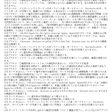
JCBゴールド：②事故発生の時点で、補償対象スマートフォンの通信料を直近3ヵ月以上連続で支払う
JCBゴールド：※セブン‐イレブンでは、一部対象とならない店舗があります。法人会員の方は対象と
なりません。
JCBゴールド：※スターバックス カードへのオンライン入金・オートチャージ、Starbucks eGift 、モ
バイルオーダーが対象です。店舗でのご利用分・入金分はポイント倍付の対象となりません。
JCBプラチナ：※カード番号の発行は最短5分、カードのお届けは1週間程度 ※即時判定受付時間：9:00
～20:00 ※受付時間を過ぎた場合は、翌日受付扱いとなります。 ※ 顔写真付き本人確認書類による本人
確認が可能な方（運転免許証／マイナンバーカード／在留カード） ※モバ即での入会後、カード到着前
の利用方法について、詳しくはHPをご確認ください。 モバ即の入会条件は以下2点になります。
【１】 9:00AM～8:00PMでお申し込み。（受付時間を過ぎた場合は、翌日受付扱い） 【２】 顔写真
付き本人確認書類による本人確認。（運転免許証／マイナンバーカード／在留カード）家族カードは1
名様無料、 2人目より1名様につき3,300円（税込）
JCBプラチナ：※© 2022 Apple Inc. All rights reserved. Apple、Appleのロゴマークは、米国および他
の国々で登録されたApple Inc.の商標です。本書に記載されているその他のすべてのマークは、Apple
Inc.が所有しているか、各社の商標である場合があります。
JCBプラチナ：※Amazon、Amazon.co.jpおよびそれらのロゴは、Amazon.com, Inc.またはその関連
会社の商標です。
JCBプラチナ：※スターバックス カードへのオンライン入金・オートチャージ、Starbucks eGift 、モ
バイルオーダーが対象です。店舗でのご利用分・入金分はポイント倍付の対象となりません。
JCBプラチナ：※1:還元率は交換商品により異なります。
JCBプラチナ：※旅行保険＝付帯条件は利用付帯した場合です。
JCBプラチナ：※スマートフォン保険について下記①～②の条件を満たしている場合、補償が適用され
ます。
JCBプラチナ：①補償対象スマートフォンの通信料の支払いに、JCBプラチナを指定
JCBプラチナ：②事故発生の時点で、補償対象スマートフォンの通信料を直近3ヵ月以上連続で支払う
JCBプラチナ：※購入後24ヵ月以内のスマートフォンが補償対象となります
JCB カード W plus L：※カード番号の発行は最短5分、カードのお届けは1週間程度 ※モバ即での入会
後、カード到着前の利用方法について、詳しくはHPをご確認ください。 ※即時判定受付時間：9:00～
20:00 ※受付時間を過ぎた場合は、翌日受付扱いとなります。 ※ 顔写真付き本人確認書類による本人確
認が可能な方（運転免許証／マイナンバーカード／在留カード）
JCB カード W plus L：※© 2022 Apple Inc. All rights reserved. Apple、Appleのロゴマークは、米国お
よび他の国々で登録されたApple Inc.の商標です。本書に記載されているその他のすべてのマークは、
Apple Inc.が所有しているか、各社の商標である場合があります。
JCB カード W plus L：※Amazon、Amazon.co.jpおよびそれらのロゴは、Amazon.com, Inc.またはそ
の関連会社の商標です。
JCB カード W plus L：※1:還元率は交換商品により異なります。
JCB カード W plus L：※旅行保険＝付帯条件は利用付帯した場合です。
JCB カード W plus L：※スターバックス カードへのオンライン入金・オートチャージ、Starbucks
eGift 、モバイルオーダーが対象です。店舗でのご利用分・入金分はポイント倍付の対象となりませ
ん。
JCB カード S：※カードのお申し込みから最短5分程度（※1）で審査が完了し、すぐにMyJCBアプリで