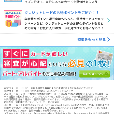
イプに分けて、自分にあったカードを見つけましょう！
クレジットカードのお得ポイントをご紹介！！
年会費やポイント還元率はもちろん、優待サービスやキャ
ンペーンなど、クレジットカードのお得なポイントをまと
めて紹介！お気に入りのカードを見つけてお得になろう！
特集をもっと見る
ACマスターカード：※1 お申込時間や審査によりご希望に添えない場合がございます
ACマスターカード：※毎月ご利用金額から0.25％キャッシュバック
JCB カード W：※カード番号の発行は最短5分、カードのお届けは1週間程度 ※モバ即での入会後、カ
ード到着前の利用方法について、詳しくはHPをご確認ください。 ※即時判定受付時間：9:00～20:00
※受付時間を過ぎた場合は、翌日受付扱いとなります。 ※ 顔写真付き本人確認書類による本人確認が
可能な方（運転免許証／マイナンバーカード／在留カード）
JCB カード W：※© 2022 Apple Inc. All rights reserved. Apple、Appleのロゴマークは、米国および他
の国々で登録されたApple Inc.の商標です。本書に記載されているその他のすべてのマークは、Apple
Inc.が所有しているか、各社の商標である場合があります。
JCB カード W：※Amazon、Amazon.co.jpおよびそれらのロゴは、Amazon.com, Inc.またはその関連