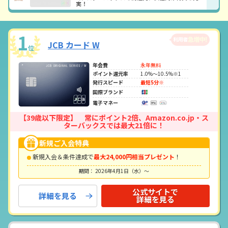
実！
1
JCB カード W
位
年会費
永年無料
ポイント還元率
1.0%～10.5%※1
発行スピード
最短5分※
国際ブランド
電子マネー
【39歳以下限定】 常にポイント2倍、Amazon.co.jp・ス
ターバックスでは最大21倍に！
新規ご入会特典
新規入会＆条件達成で
最大24,000円相当プレゼント
！
期間： 2026年4月1日（水）～
公式サイトで
詳細を見る
詳細を見る