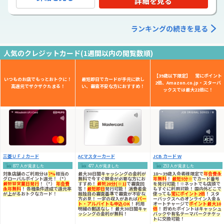
詳細を見る
ランキングの続きを見る
人気のクレジットカード(1週間以内の閲覧数順)
【39歳以下限定】 常にポイント
いつものお店でもっとおトクに！
最短即日でカードが手元に欲し
2倍、Amazon.co.jp・スターバ
高還元でザクザクたまる！
い、審査不安な方におすすめ！
ックスでは最大21倍に！
三菱ＵＦＪカード
ACマスターカード
JCB カード W
877 人が見ました
477 人が見ました
253 人が見ました
対象店舗のご利用分は
7%
相当の
最大30日間
キャッシングの金利が
18～39歳入会者様限定
で
年会費永
グローバルポイント還元！（*）
無料
で今すぐ現金が必要な方にお
年無料
！
最短5分※
で
カード番号
最短翌営業日発行
！（*）
年会費
すすめ！
最短20分(※1)
で審査回
を発行可能
！※ネットでも店頭で
永年無料
！
各種条件達成で還元率
答！
最短即日
発行可能！
消費者金
もすぐに利用可能！
国内外どこで
が上がる
おトクなカード！
融独自の審査基準
で審査が不安な
使っても
常にポイント2倍
！ スタ
方必見！ 一定の収入があれば
パー
ーバックスへのオンライン入金＆
ト・アルバイトも申込OK
！ 利用
オートチャージで
ポイント最大10
明細の
郵送なし
！ 最大30日間
キャ
倍
！ 貯めたポイントは
キャッシュ
ッシングの金利が無料
！
バック
や
有名テーマパークチケッ
ト
に交換可能！