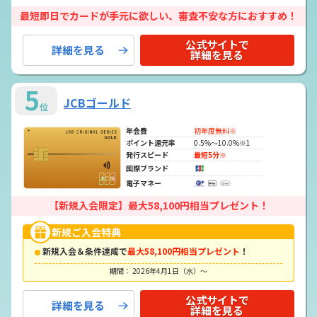
最短即日でカードが手元に欲しい、審査不安な方におすすめ！
公式サイトで
詳細を見る
詳細を見る
5
JCBゴールド
位
年会費
初年度無料※
ポイント還元率
0.5%～10.0%※1
発行スピード
最短5分※
国際ブランド
電子マネー
【新規入会限定】最大58,100円相当プレゼント！
新規ご入会特典
新規入会＆条件達成で
最大58,100円相当プレゼント
！
期間： 2026年4月1日（水）～
公式サイトで
詳細を見る
詳細を見る