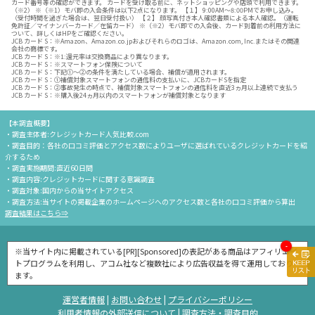
カード番号等の確認ができます。 カードを受け取る前に、ネットショッピングや店頭で利用できます。
（※2） ※（※1）モバ即の入会条件は以下2点になります。 【１】 9:00AM～8:00PMでお申し込み。
（受付時間を過ぎた場合は、翌日受付扱い） 【２】 顔写真付き本人確認書類による本人確認。（運転
免許証／マイナンバーカード／在留カード） ※（※2）モバ即での入会後、カード到着前の利用方法に
ついて、詳しくはHPをご確認ください。
JCB カード S：※Amazon、Amazon.co.jpおよびそれらのロゴは、Amazon.com, Inc.またはその関連
会社の商標です。
JCB カード S：※1:還元率は交換商品により異なります。
JCB カード S：※スマートフォン保険について
JCB カード S：下記①～②の条件を満たしている場合、補償が適用されます。
JCB カード S：①補償対象スマートフォンの通信料の支払いに、JCBカードSを指定
JCB カード S：②事故発生の時点で、補償対象スマートフォンの通信料を直近3ヵ月以上連続で支払う
JCB カード S：※購入後24ヵ月以内のスマートフォンが補償対象となります
【本調査概要】
・調査主体者:クレジットカード人気比較.com
・調査目的：各社の口コミ評価とアクセス数によりユーザに選ばれているクレジットカードを紹
介するため
・調査実施期間:直近60日間
・調査内容:クレジットカードに関する意識調査
・調査対象:国内からの当サイトアクセス
・調査方法:当サイトの掲載企業のホームページへのアクセス数と各社の口コミ評価から算出
調査結果はこちら⇒
-
※当サイト内に掲載されている[PR][Sponsored]の表記がある商品はアフィリエイ
トプログラムを利用し、アコム社など複数社により広告収益を得て運用しており
ます。
運営者情報
|
お問い合わせ
|
プライバシーポリシー
利用者情報の外部送信について
|
調査方法・調査目的