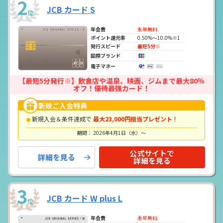
2
JCB カード S
位
年会費
永年無料
ポイント還元率
0.50%～10.0%※1
発行スピード
最短5分※
国際ブランド
電子マネー
【最短5分発行※】飲食店や温泉、映画、ジムまで最大80％
オフ！優待最強カード！
新規ご入会特典
新規入会＆条件達成で
最大23,000円相当プレゼント
！
期間： 2026年4月1日（水）～
公式サイトで
詳細を見る
詳細を見る
3
JCB カード W plus L
位
年会費
永年無料