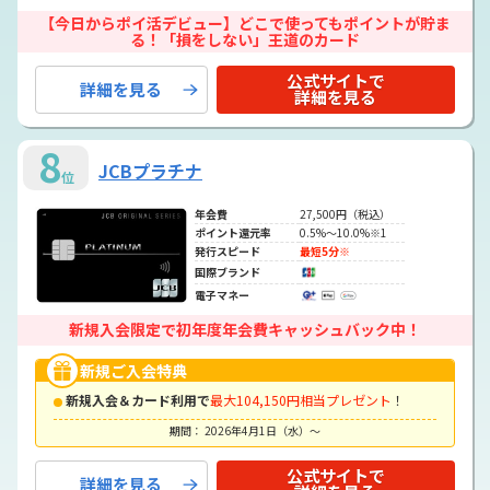
【今日からポイ活デビュー】どこで使ってもポイントが貯ま
る！「損をしない」王道のカード
公式サイトで
詳細を見る
詳細を見る
8
JCBプラチナ
位
年会費
27,500円（税込）
ポイント還元率
0.5%～10.0%※1
発行スピード
最短5分※
国際ブランド
電子マネー
新規入会限定で初年度年会費キャッシュバック中！
新規ご入会特典
新規入会＆カード利用で
最大104,150円相当プレゼント
！
期間： 2026年4月1日（水）～
公式サイトで
詳細を見る