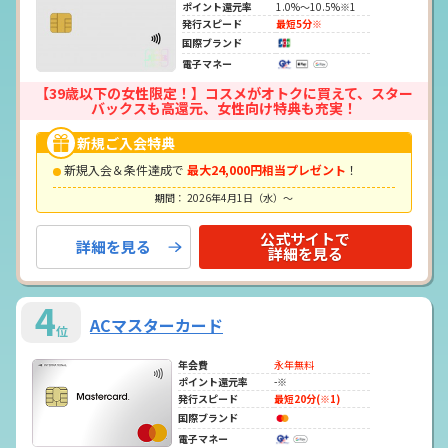
ポイント還元率
1.0%～10.5%※1
発行スピード
最短5分※
国際ブランド
電子マネー
【39歳以下の女性限定！】コスメがオトクに買えて、スター
バックスも高還元、女性向け特典も充実！
新規ご入会特典
新規入会＆条件達成で
最大24,000円相当プレゼント
！
期間： 2026年4月1日（水）～
公式サイトで
詳細を見る
詳細を見る
4
ACマスターカード
位
年会費
永年無料
ポイント還元率
-※
発行スピード
最短20分(※1)
国際ブランド
電子マネー