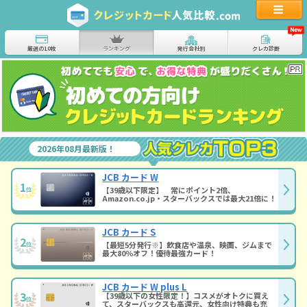
厳選の10枚
ランキング
発行会社別
クレカ診断
2026年08月最新版！
JCB カード W
1
【39歳以下限定】 常にポイント2倍、
位
Amazon.co.jp・スターバックスでは最大21倍に！
JCB カード S
2
【最短5分発行※】飲食店や温泉、映画、ジムまで
位
最大80％オフ！優待最強カード！
JCB カード W plus L
3
【39歳以下の女性限定！】コスメがオトクに買え
位
て、スターバックスも高還元、女性向け特典も充