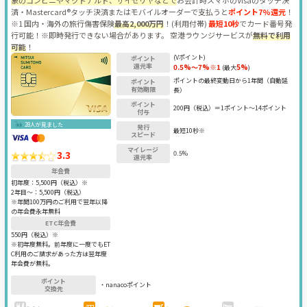
象のコンビニやマクドナルド、サイゼリヤなどで
お会計時スマホのVisaのタッチ決
済・Mastercard®タッチ決済またはモバイルオーダーで支払うと
ポイント7%還元
！
※1 国内・海外の旅行傷害保険
最高2,000万円
！(利用付帯)
最短10秒
でカード番号発
行可能！※即時発行できない場合があります。 空港ラウンジサービスが
無料で利用
可能
！
(Vポイント)
ポイント
還元率
0.5%～7%※1
5%
(最大
)
ポイントの最終変動日から1年間（自動延
ポイント
有効期限
長）
ポイント
200円（税込）＝1ポイント～14ポイント
付与
28人が見ました
発行
最短10秒※
スピード
マイレージ
3.3
0.5%
還元率
年会費
初年度：
5,500円（税込）※
2年目〜：
5,500円（税込）
※年間100万円のご利用で翌年以降
の年会費永年無料
ETC年会費
550円（税込）※
※初年度無料。前年度に一度でもET
C利用のご請求があった方は翌年度
年会費が無料。
ポイント
・nanacoポイント
交換先