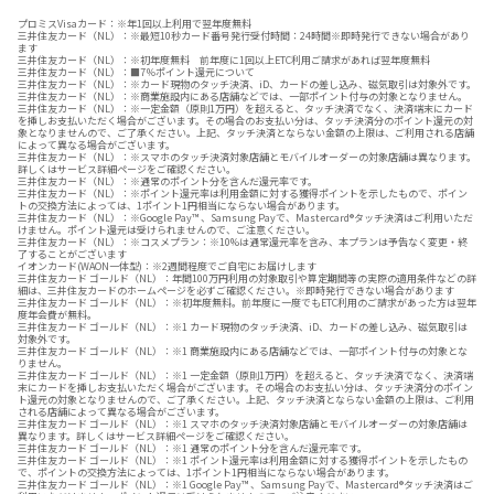
プロミスVisaカード：※年1回以上利用で翌年度無料
三井住友カード（NL）：※最短10秒カード番号発行受付時間：24時間※即時発行できない場合があり
ます
三井住友カード（NL）：※初年度無料 前年度に1回以上ETC利用ご請求があれば翌年度無料
三井住友カード（NL）：■7％ポイント還元について
三井住友カード（NL）：※カード現物のタッチ決済、iD、カードの差し込み、磁気取引は対象外です。
三井住友カード（NL）：※商業施設内にある店舗などでは、一部ポイント付与の対象となりません。
三井住友カード（NL）：※一定金額（原則1万円）を超えると、タッチ決済でなく、決済端末にカード
を挿しお支払いただく場合がございます。その場合のお支払い分は、タッチ決済分のポイント還元の対
象となりませんので、ご了承ください。上記、タッチ決済とならない金額の上限は、ご利用される店舗
によって異なる場合がございます。
三井住友カード（NL）：※スマホのタッチ決済対象店舗とモバイルオーダーの対象店舗は異なります。
詳しくはサービス詳細ページをご確認ください。
三井住友カード（NL）：※通常のポイント分を含んだ還元率です。
三井住友カード（NL）：※ポイント還元率は利用金額に対する獲得ポイントを示したもので、ポイン
トの交換方法によっては、1ポイント1円相当にならない場合があります。
三井住友カード（NL）：※Google Pay™ 、Samsung Payで、Mastercard®タッチ決済はご利用いただ
けません。ポイント還元は受けられませんので、ご注意ください。
三井住友カード（NL）：※コスメプラン：※10%は通常還元率を含み、本プランは予告なく変更・終
了することがございます
イオンカード(WAON一体型)：※2週間程度でご自宅にお届けします
三井住友カード ゴールド（NL）：年間100万円利用の対象取引や算定期間等の実際の適用条件などの詳
細は、三井住友カードのホームページを必ずご確認ください。※即時発行できない場合があります
三井住友カード ゴールド（NL）：※初年度無料。前年度に一度でもETC利用のご請求があった方は翌年
度年会費が無料。
三井住友カード ゴールド（NL）：※1 カード現物のタッチ決済、iD、カードの差し込み、磁気取引は
対象外です。
三井住友カード ゴールド（NL）：※1 商業施設内にある店舗などでは、一部ポイント付与の対象とな
りません。
三井住友カード ゴールド（NL）：※1 一定金額（原則1万円）を超えると、タッチ決済でなく、決済端
末にカードを挿しお支払いただく場合がございます。その場合のお支払い分は、タッチ決済分のポイン
ト還元の対象となりませんので、ご了承ください。上記、タッチ決済とならない金額の上限は、ご利用
される店舗によって異なる場合がございます。
三井住友カード ゴールド（NL）：※1 スマホのタッチ決済対象店舗とモバイルオーダーの対象店舗は
異なります。詳しくはサービス詳細ページをご確認ください。
三井住友カード ゴールド（NL）：※1 通常のポイント分を含んだ還元率です。
三井住友カード ゴールド（NL）：※1 ポイント還元率は利用金額に対する獲得ポイントを示したもの
で、ポイントの交換方法によっては、1ポイント1円相当にならない場合があります。
三井住友カード ゴールド（NL）：※1 Google Pay™ 、Samsung Payで、Mastercard®タッチ決済はご