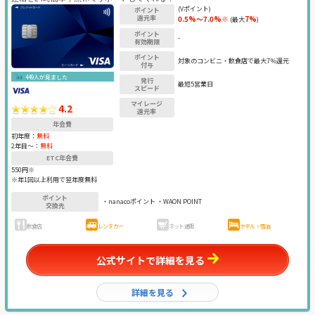
(Vポイント)
ポイント
還元率
0.5%～7.0%※
7%
(最大
)
ポイント
-
有効期限
ポイント
対象のコンビニ・飲食店で最大7％還元
付与
449人が見ました
発行
最短5営業日
スピード
マイレージ
4.2
還元率
年会費
初年度：
無料
2年目〜：
無料
ETC年会費
550円※
※年1回以上利用で翌年度無料
ポイント
・nanacoポイント ・WAON POINT
交換先
飲食店
レンタカー
ネット通販
ホテル・宿泊
公式サイトで詳細を見る
詳細を見る