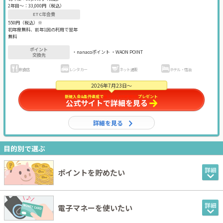
2年目〜：
33,000円（税込）
ETC年会費
550円（税込）※
初年度無料、前年1回の利用で翌年
無料
ポイント
・nanacoポイント ・WAON POINT
交換先
飲食店
レンタカー
ネット通販
ホテル・宿泊
2026年7月23日～
新規入会&条件達成で
最大68,000円相当
プレゼント
公式サイトで詳細を見る
詳細を見る
目的別で選ぶ
ポイントを貯めたい
電子マネーを使いたい