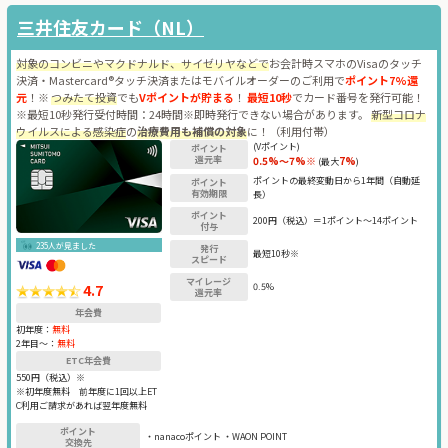
三井住友カード（NL）
対象のコンビニやマクドナルド、サイゼリヤなどで
お会計時スマホのVisaのタッチ
決済・Mastercard®タッチ決済またはモバイルオーダーのご利用で
ポイント7%還
元
！※
つみたて投資
でも
Vポイントが貯まる
！
最短10秒
でカード番号を発行可能！
※最短10秒発行受付時間：24時間※即時発行できない場合があります。
新型コロナ
ウイルスによる感染症
の
治療費用も補償の対象
に！（利用付帯）
(Vポイント)
ポイント
還元率
0.5%～7%※
7%
(最大
)
ポイントの最終変動日から1年間（自動延
ポイント
有効期限
長）
ポイント
200円（税込）＝1ポイント～14ポイント
付与
235人が見ました
発行
最短10秒※
スピード
マイレージ
4.7
0.5%
還元率
年会費
初年度：
無料
2年目〜：
無料
ETC年会費
550円（税込）※
※初年度無料 前年度に1回以上ET
C利用ご請求があれば翌年度無料
ポイント
・nanacoポイント ・WAON POINT
交換先