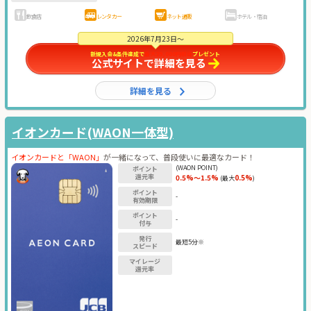
飲食店
レンタカー
ネット通販
ホテル・宿泊
2026年7月23日～
新規入会&条件達成で
最大29,000円相当
プレゼント
公式サイトで詳細を見る
詳細を見る
イオンカード(WAON一体型)
イオンカードと「WAON」
が一緒になって、普段使いに最適なカード！
(WAON POINT)
ポイント
還元率
0.5%～1.5%
0.5%
(最大
)
ポイント
-
有効期限
ポイント
-
付与
発行
最短5分※
スピード
マイレージ
還元率