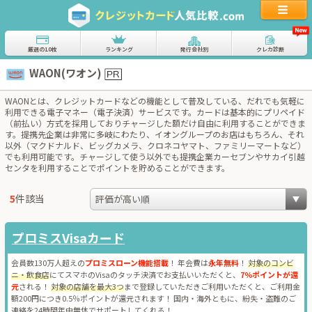
厳選の10枚
ランキング
発行会社別
クレカ診断
WAON(ワオン)
WAONとは、クレジットカードなどの機能として普及している、だれでも気軽に
利用できる電子マネー（電子決済）サービスです。カードは基本的にプリペイド
（前払い）方式を採用しておりチャージした額だけ自由に利用することができま
す。提携先企業は非常に多岐にわたり、イオングループのお店はもちろん、それ
以外（マクドナルド、ビッグカメラ、クロネコヤマト、ファミリーマートなど）
でも利用可能です。チャージして使う以外でも提携企業カーセブンやサカイ引越
センタを利用することでポイントを貯めることができます。
5
件該当
プロミスVisaカード
会員数130万人超えの
プロミスローン機能搭載
！ 年会費は
永年無料
！
対象のコンビ
ニ・飲食店
にてスマホのVisaのタッチ決済でお支払いいただくと、
7％ポイントが還
元
される！
対象の店舗を最大3つ
まで登録していただきご利用いただくと、ご利用金
額200円につき0.5％ポイントが還元されます！ 国内・海外ともに、紛失・盗難のご
連絡を24時間年中無休でサポートしてくれる！