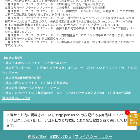
利用いただけません。ポイント還元は受けられませんので、ご注意ください。
三井住友カード プラチナプリファード：※即時発行ができない場合があります。
三井住友カード プラチナプリファード：初年度無料、前年1回の利用で翌年無料
三井住友カード プラチナプリファード：※1「三井住友カードつみたて投資」は対象カードごとの年間
ご利用金額に応じて最大4％のポイントを付与します。
三井住友カード プラチナプリファード：さらに、株式会社Oliveコンサルティングが提供するOlive資産
運用サービスにお申し込みのうえ、株式会社三井住友銀行および株式会社Oliveコンサルティングが提
供する資産運用特典の条件を達成することで、最大2%のポイントを上乗せして付与します。
三井住友カード プラチナプリファード：条件や特典内容の詳細は「三井住友カードつみたて投資」ペー
ジをご確認ください。
三井住友カード プラチナプリファード：※2 対象加盟店ごとにポイント付与条件がございます。詳細は
三井住友カードの公式ページをご確認ください。
三井住友カード プラチナプリファード：※2 本特典は予告なく変更、終了する場合がございますのでご
了承ください。
【本調査概要】
・調査主体者:クレジットカード人気比較.com
・調査目的：各社の口コミ評価とアクセス数によりユーザに選ばれているクレジットカードを紹
介するため
・調査実施期間:直近60日間
・調査内容:クレジットカードに関する意識調査
・調査対象:国内からの当サイトアクセス
・調査方法:当サイトの掲載企業のホームページへのアクセス数と各社の口コミ評価から算出
調査結果はこちら⇒
-
※当サイト内に掲載されている[PR][Sponsored]の表記がある商品はアフィリエイ
トプログラムを利用し、アコム社など複数社により広告収益を得て運用しており
ます。
運営者情報
|
お問い合わせ
|
プライバシーポリシー