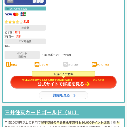
367人が見ました
3.9
年会費
初年度：
無料
2年目〜：
無料
ETC年会費
無料
ポイント
・Suicaポイント ・WAON
交換先
飲食店
レンタカー
ネット通販
ホテル・宿泊
新規ご入会特典
Webから新規ご入会&条件達成でWAON POINT
最大5,000ポイント
がもらえる
公式サイトで詳細を見る
詳細を見る
三井住友カード ゴールド（NL）
年間100万円以上の利用で
翌年以降の年会費永年無料＆10,000ポイント還元
！※
対