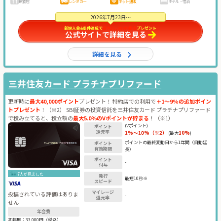
飲食店
レンタカー
ネット通販
ホテル・宿泊
2026年7月23日～
新規入会&条件達成で
最大31,000円相当
プレゼント
公式サイトで詳細を見る
詳細を見る
三井住友カード プラチナプリファード
更新時に
最大40,000ポイント
プレゼント！ 特約店での利用で
＋1～9%の追加ポイン
トプレゼント
！（※2） SBI証券の投資信託を三井住友カード プラチナプリファード
で積み立てると、積立額の
最大5.0％のVポイントが貯まる
！（※1）
(Vポイント)
ポイント
還元率
1%～10%（※2）
10%
(最大
)
ポイントの最終変動日から1年間（自動延
ポイント
有効期限
長）
ポイント
-
付与
7人が見ました
発行
最短10秒※
スピード
マイレージ
投稿されている評価はありま
-
還元率
せん
年会費
初年度：
33,000円（税込）