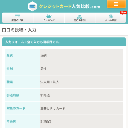
厳選の10枚
ランキング
発行会社別
クレカ診断
口コミ投稿・入力
入力フォーム
※全て入力必須項目です。
年代
性別
職業
都道府県
対象のカード
年会費