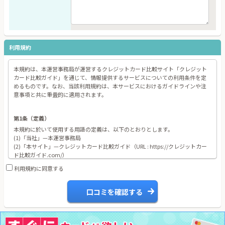
利用規約
本規約は、本運営事務局が運営するクレジットカード比較サイト「クレジット
カード比較ガイド」を通じて、情報提供するサービスについての利用条件を定
めるものです。なお、当該利用規約は、本サービスにおけるガイドラインや注
意事項と共に重畳的に適用されます。
第1条（定義）
本規約に於いて使用する用語の定義は、以下のとおりとします。
(1)「当社」—本運営事務局
(2)「本サイト」—クレジットカード比較ガイド（URL : https://クレジットカー
ド比較ガイド.com/）
(3)「本サービス」—本サイトを通じて提供される情報の一切
利用規約に同意する
(4)「ユーザー」—本サイト上で口コミを投稿、閲覧し、本サービスを利用する
者
(5)「個人情報」—電子メールアドレス等、特定の個人を識別できる情報
口コミを確認する
(6)「認証情報」—当社がユーザーからの接続を認証するために必要な情報でID
やパスワードを含む情報
第2条（本サービス）