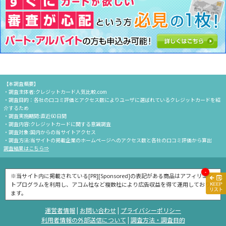
1.本サービスは、クレジットカードに関する情報やクレジットカードの年会費・
キャンペーンなどに関する情報を提供するサービスです。本サービスの閲覧・投
稿については、会員登録の必要はありません。
2.当社は提供するサービスの形態として、スマートフォンを含む情報通信機器等
を通じて閲覧可能なウェブサイト、その他の手段を通じて随時本サービスを提
供することができるものとします。
3.ユーザーは本条に定めるサービスを無償で受けられるものとします。但し、サ
ービスを受ける際に発生する携帯電話を含む情報通信機器等によるメール受信
やウェブサイト閲覧その他に必要な、通信費用の一切はユーザーが負担するも
【本調査概要】
のとします。
・調査主体者:クレジットカード人気比較.com
4.当社は、理由の如何を問わず、ユーザーに事前の通知・催告をすることなく、
・調査目的：各社の口コミ評価とアクセス数によりユーザに選ばれているクレジットカードを紹
本サービスに関して、内容の一部又は全部の変更、提供頻度の変更、休止、廃
介するため
止をすることができるものとします。
・調査実施期間:直近60日間
5.当社は、ユーザー向けの全ての本サービスについて、運営上の必要な範囲内に
・調査内容:クレジットカードに関する意識調査
おいて閲覧することができるものとし、本利用規約及びガイドライン等に抵触
・調査対象:国内からの当サイトアクセス
すると判断した場合には、ユーザーへの事前通知なく、当該内容を含む全部ま
・調査方法:当サイトの掲載企業のホームページへのアクセス数と各社の口コミ評価から算出
たは一部を非公開もしくは削除・変更することができるものとします。
調査結果はこちら⇒
第3条（cookie及びipアドレス情報）
-
※当サイト内に掲載されている[PR][Sponsored]の表記がある商品はアフィリエイ
1.ユーザーは自己の責任と費用負担によって、認証情報の管理を行うものとし、
トプログラムを利用し、アコム社など複数社により広告収益を得て運用しており
認証情報を第三者に利用させたり、貸与、譲渡、売買、質入、公開等をするこ
ます。
とはできません。
2.当社は、以下各号の目的を達成するため、cookie及びIPアドレスを利用し、当
運営者情報
|
お問い合わせ
|
プライバシーポリシー
社プライバシーポリシーに基づいて管理致します。ユーザーはこれを承諾する
利用者情報の外部送信について
|
調査方法・調査目的
ものとします。