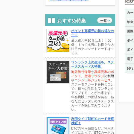
細
カー
おすすめ特集
一覧
年会
ポイント高還元の超お得なカ
国際
ード
最大還元率10％以上！！30
ポイ
倍！！って本当にお得？今大
注目のクレジットカードはコ
ポイ
チラ
電子
ワンランク上の生活を。ステ
ータスカード大特集
発行
海外旅行保険
や
高還元率のポ
イント
。
空港ラウンジ
の利用
や
コンシェルジュサービス
。
ステータスカードを持つこと
で、日々の生活をワンランク
アップすることが出来ます。
年会費以上の価値がある、あ
なたにピッタリのステータス
カードを探してみてくださ
い。
利用タイプ別ETCカード徹底
検証！
ETCの利用頻度など、利用タ
イプによって、ETCカードの