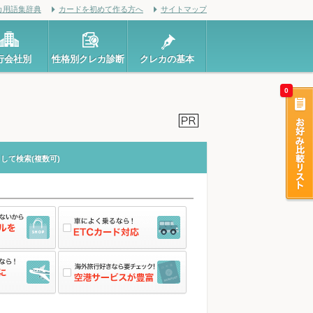
カ用語集辞典
カードを初めて作る方へ
サイトマップ
行会社別
性格別クレカ診断
クレカの基本
0
して検索(複数可)