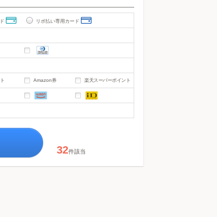
ド
リボ払い専用カード
ント
Amazon券
楽天スーパーポイント
32
件該当