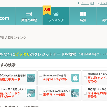
クレカQ&A
クレ
厳選の10枚
ランキング
特集
発
あなたに
ピッタリ
のクレジットカードを検索
ご希望の条件をチェック
すすめ検索