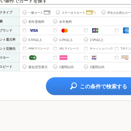
かい条件でカードを探す
ドタイプ
一般カード
ステータスカード
学生がお得なカー
費
初年度無料
永年無料
ブランド
ント還元率
0.5%以上
1.0%以上
2.0%以上
ント交換先
ANAマイレージ
JALマイレージ
キャッシュバック
Tポイ
マネー
スピード
最短翌営業日
1週間以内
2週間以内