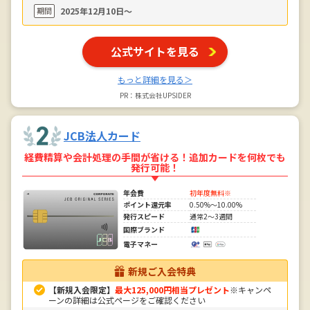
期間
2025年12月10日〜
公式サイトを見る
もっと詳細を見る＞
PR：株式会社UPSIDER
JCB法人カード
経費精算や会計処理の手間が省ける！追加カードを何枚でも
発行可能！
年会費
初年度無料※
ポイント還元率
0.50%～10.00%
発行スピード
通常2～3週間
国際ブランド
電子マネー
新規ご入会特典
【新規入会限定】
最大125,000円相当プレゼント
※キャンペ
ーンの詳細は公式ページをご確認ください