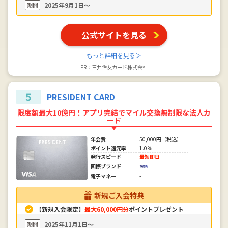
期間
2025年9月1日〜
公式サイトを見る
もっと詳細を見る＞
PR：三井住友カード株式会社
5
PRESIDENT CARD
限度額最大10億円！アプリ完結でマイル交換無制限な法人カ
ード
年会費
50,000円（税込）
ポイント還元率
1.0％
発行スピード
最短即日
国際ブランド
電子マネー
-
新規ご入会特典
【新規入会限定】
最大60,000円分
ポイントプレゼント
期間
2025年11月1日〜