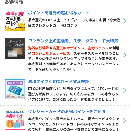
お得情報
ポイント高還元の超お得なカード
最大還元率10％以上！！30倍！！って本当にお得？今大注
目のクレジットカードはコチラ
ワンランク上の生活を。ステータスカード大特集
海外旅行保険
や
高還元率のポイント
。
空港ラウンジ
の利用
や
コンシェルジュサービス
。ステータスカードを持つこと
で、日々の生活をワンランクアップすることが出来ます。
年会費以上の価値がある、あなたにピッタリのステータス
カードを探してみてください。
利用タイプ別ETCカード徹底検証！
ETCの利用頻度など、利用タイプによって、ETCカードの
選び方が変わってきます。たくさんあるカードの中からタ
イプに分けて、自分にあったカードを見つけましょう！
クレジットカードのお得ポイントをご紹介！！
年会費やポイント還元率はもちろん、優待サービスやキャ
ンペーンなど、クレジットカードのお得なポイントをまと
めて紹介！お気に入りのカードを見つけてお得になろう！