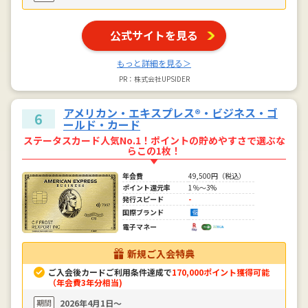
公式サイトを見る
もっと詳細を見る＞
PR：株式会社UPSIDER
アメリカン・エキスプレス®・ビジネス・ゴ
6
ールド・カード
ステータスカード人気No.1！ポイントの貯めやすさで選ぶな
らこの1枚！
年会費
49,500円（税込）
ポイント還元率
1％～3%
発行スピード
-
国際ブランド
電子マネー
新規ご入会特典
ご入会後カードご利用条件達成で
170,000ポイント獲得可能
（年会費3年分相当)
期間
2026年4月1日〜