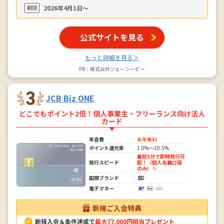
期間
2026年4月1日〜
公式サイトを見る
もっと詳細を見る＞
PR：株式会社ジェーシービー
JCB Biz ONE
どこでもポイント2倍！個人事業主・フリーランス向け法人
カード
年会費
永年無料
ポイント還元率
1.0%～10.5%
最短5分で即時発行可
発行スピード
能！（個人名義口座
のみ）※
国際ブランド
電子マネー
新規ご入会特典
新規入会＆条件達成で
最大77,000円相当プレゼント