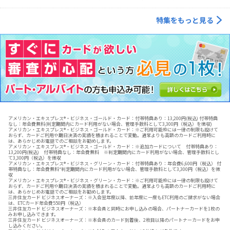
特集をもっと見る
アメリカン・エキスプレス®・ビジネス・ゴールド・カード：付帯特典あり：13,200円(税込) 付帯特典
なし：年会費無料(判定期間内にカード利用がない場合、管理手数料として3,300円（税込）を徴収)
アメリカン・エキスプレス®・ビジネス・ゴールド・カード：※ご利用可能枠には一律の制限も設けて
おらず、カードご利用や期日決済の実績を積まれることで変動。通常よりも高額のカードご利用時に
は、あらかじめお電話でのご相談をお勧めします。
アメリカン・エキスプレス®・ビジネス・ゴールド・カード：※追加カードについて 付帯特典あり：
13,200円(税込) 付帯特典なし：年会費無料 ※判定期間内にカード利用がない場合、管理手数料とし
て3,300円（税込）を徴収
アメリカン・エキスプレス®・ビジネス・グリーン・カード：付帯特典あり：年会費6,600円（税込） 付
帯特典なし：年会費無料*判定期間内にカード利用がない場合、管理手数料として3,300円（税込）を徴
収
アメリカン・エキスプレス®・ビジネス・グリーン・カード：※ご利用可能枠には一律の制限も設けて
おらず、カードご利用や期日決済の実績を積まれることで変動。通常よりも高額のカードご利用時に
は、あらかじめお電話でのご相談をお勧めします。
三井住友カード ビジネスオーナーズ：※入会翌年度以降、前年度に一度もETC利用のご請求がない場合
は、ETCカード年会費550円（税込）
三井住友カード ビジネスオーナーズ：※本会員と同時にお申し込みの場合、パートナーカードを1枚の
みお申し込みできます。
三井住友カード ビジネスオーナーズ：※本会員のカード到着後、2枚目以降のパートナーカードをお申
し込みください。