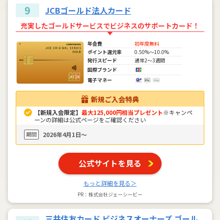
9
JCBゴールド法人カード
充実したゴールドサービスでビジネスのサポートカード！
年会費
初年度無料
ポイント還元率
0.50%～10.0%
発行スピード
通常2～3週間
国際ブランド
電子マネー
新規ご入会特典
【新規入会限定】
最大125,000円相当プレゼント
※キャンペ
ーンの詳細は公式ページをご確認ください
期間
2026年4月1日〜
公式サイトを見る
もっと詳細を見る＞
PR：株式会社ジェーシービー
三井住友カード ビジネスオーナーズ ゴール