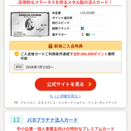
圧倒的なステータスを誇るメタル製の法人カード！
年会費
165,000円
ポイント還元率
-
発行スピード
-
国際ブランド
電子マネー
新規ご入会特典
ご入会後カードご利用条件達成で
合計260,000ポイント
獲得
可能
期間
2026年7月22日〜
公式サイトを見る
もっと詳細を見る＞
PR：アメリカン・エキスプレス・インターナショナル・インコーポレイテッド
12
JCBプラチナ法人カード
中小企業・個人事業主向けの特別なプレミアムカード