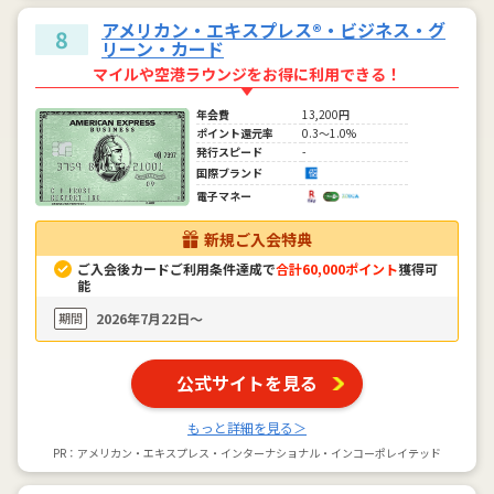
アメリカン・エキスプレス®・ビジネス・グ
8
リーン・カード
マイルや空港ラウンジをお得に利用できる！
年会費
13,200円
ポイント還元率
0.3～1.0%
発行スピード
-
国際ブランド
電子マネー
新規ご入会特典
ご入会後カードご利用条件達成で
合計60,000ポイント
獲得可
能
期間
2026年7月22日〜
公式サイトを見る
もっと詳細を見る＞
PR：アメリカン・エキスプレス・インターナショナル・インコーポレイテッド