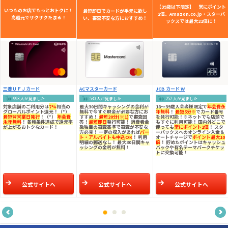
【39歳以下限定】 常にポイント
いつものお店でもっとおトクに！
最短即日でカードが手元に欲し
2倍、Amazon.co.jp・スターバ
高還元でザクザクたまる！
い、審査不安な方におすすめ！
ックスでは最大21倍に！
三菱ＵＦＪカード
ACマスターカード
JCB カード W
993 人が見ました
530 人が見ました
252 人が見ました
対象店舗のご利用分は
7%
相当の
最大30日間
キャッシングの金利が
18～39歳入会者様限定
で
年会費永
グローバルポイント還元！（*）
無料
で今すぐ現金が必要な方にお
年無料
！
最短5分※
で
カード番号
最短翌営業日発行
！（*）
年会費
すすめ！
最短20分(※1)
で審査回
を発行可能
！※ネットでも店頭で
永年無料
！
各種条件達成で還元率
答！
最短即日
発行可能！
消費者金
もすぐに利用可能！
国内外どこで
が上がる
おトクなカード！
融独自の審査基準
で審査が不安な
使っても
常にポイント2倍
！ スタ
方必見！ 一定の収入があれば
パー
ーバックスへのオンライン入金＆
ト・アルバイトも申込OK
！ 利用
オートチャージで
ポイント最大10
明細の
郵送なし
！ 最大30日間
キャ
倍
！ 貯めたポイントは
キャッシュ
ッシングの金利が無料
！
バック
や
有名テーマパークチケッ
ト
に交換可能！
公式サイトへ
公式サイトへ
公式サイトへ