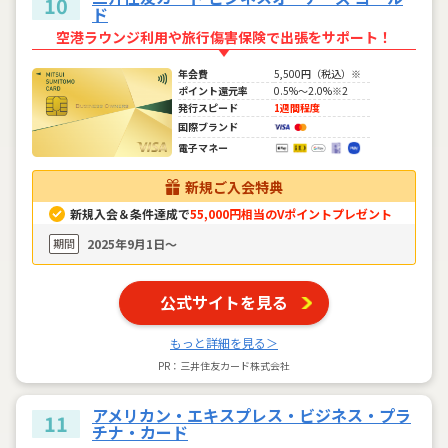
10
ド
空港ラウンジ利用や旅行傷害保険で出張をサポート！
年会費
5,500円（税込）※
ポイント還元率
0.5%～2.0%※2
発行スピード
1週間程度
国際ブランド
電子マネー
新規ご入会特典
新規入会＆条件達成で
55,000円相当のVポイントプレゼント
期間
2025年9月1日〜
公式サイトを見る
もっと詳細を見る＞
PR：三井住友カード株式会社
アメリカン・エキスプレス・ビジネス・プラ
11
チナ・カード