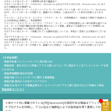
JCBゴールド法人カード：※限度額は所定の審査あり
JCBゴールド法人カード：※Amazon、Amazon.co.jpおよびそれらのロゴは、Amazon.com, Inc.また
はその関連会社の商標です。
JCBゴールド法人カード：※スターバックス カードへのオンライン入金・オートチャージ、Starbucks
eGift 、モバイルオーダーが対象です。店舗でのご利用分・入金分はポイント倍付の対象となりませ
ん。
アメリカン・エキスプレス・ビジネス・プラチナ・カード：付帯特典あり：4枚目まで無料で5枚目から
13,200円(税込) 特典なし：年会費無料
アメリカン・エキスプレス・ビジネス・プラチナ・カード：※ご利用可能枠には一律の制限も設けてお
らず、カードご利用や期日決済の実績を積まれることで変動。通常よりも高額のカードご利用時には、
あらかじめお電話でのご相談をお勧めします。
JCBプラチナ法人カード：※掲載されている優待内容については、予告なく変更となる場合がございま
す。
JCBプラチナ法人カード：※Amazon、Amazon.co.jpおよびそれらのロゴは、Amazon.com, Inc.また
はその関連会社の商標です。
JCBプラチナ法人カード：※スターバックス カードへのオンライン入金・オートチャージ、Starbucks
eGift 、モバイルオーダーが対象です。店舗でのご利用分・入金分はポイント倍付の対象となりませ
ん。
【本調査概要】
・調査主体者:クレジットカード人気比較.com
・調査目的：各社の口コミ評価とアクセス数によりユーザに選ばれているクレジットカードを紹
介するため
・調査実施期間:直近60日間
・調査内容:クレジットカードに関する意識調査
・調査対象:国内からの当サイトアクセス
・調査方法:当サイトの掲載企業のホームページへのアクセス数と各社の口コミ評価から算出
調査結果はこちら⇒
-
※当サイト内に掲載されている[PR][Sponsored]の表記がある商品はアフィリエイ
トプログラムを利用し、アコム社など複数社により広告収益を得て運用しており