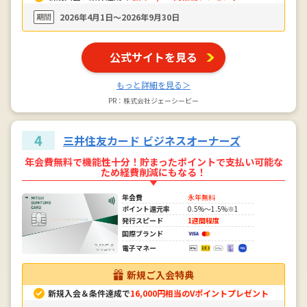
期間
2026年4月1日〜2026年9月30日
公式サイトを見る
もっと詳細を見る＞
PR：株式会社ジェーシービー
4
三井住友カード ビジネスオーナーズ
年会費無料で機能性十分！貯まったポイントで支払い可能な
ため経費削減にもなる！
年会費
永年無料
ポイント還元率
0.5%～1.5%※1
発行スピード
1週間程度
国際ブランド
電子マネー
新規ご入会特典
新規入会＆条件達成で
16,000円相当のVポイントプレゼント