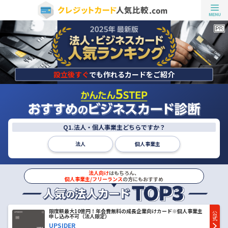
設立後すぐ
でも作れるカードをご紹介
Q1.法人・個人事業主どちらですか？
法人
個人事業主
法人向け
はもちろん、
個人事業主/フリーランス
の方にもおすすめ
限度額最大10億円！年会費無料の成長企業向けカード※個人事業主
公
申し込み不可（法人限定）
式
UPSIDER