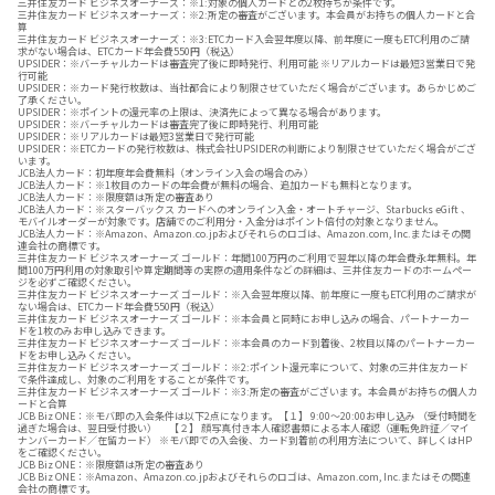
三井住友カード ビジネスオーナーズ：※1:対象の個人カードとの2枚持ちが条件です。
三井住友カード ビジネスオーナーズ：※2:所定の審査がございます。本会員がお持ちの個人カードと合
算
三井住友カード ビジネスオーナーズ：※3:ETCカード入会翌年度以降、前年度に一度もETC利用のご請
求がない場合は、ETCカード年会費550円（税込）
UPSIDER：※バーチャルカードは審査完了後に即時発行、利用可能 ※リアルカードは最短3営業日で発
行可能
UPSIDER：※カード発行枚数は、当社都合により制限させていただく場合がございます。あらかじめご
了承ください。
UPSIDER：※ポイントの還元率の上限は、決済先によって異なる場合があります。
UPSIDER：※バーチャルカードは審査完了後に即時発行、利用可能
UPSIDER：※リアルカードは最短3営業日で発行可能
UPSIDER：※ETCカードの発行枚数は、株式会社UPSIDERの判断により制限させていただく場合がござ
います。
JCB法人カード：初年度年会費無料（オンライン入会の場合のみ）
JCB法人カード：※1枚目のカードの年会費が無料の場合、追加カードも無料となります。
JCB法人カード：※限度額は所定の審査あり
JCB法人カード：※スターバックス カードへのオンライン入金・オートチャージ、Starbucks eGift 、
モバイルオーダーが対象です。店舗でのご利用分・入金分はポイント倍付の対象となりません。
JCB法人カード：※Amazon、Amazon.co.jpおよびそれらのロゴは、Amazon.com, Inc.またはその関
連会社の商標です。
三井住友カード ビジネスオーナーズ ゴールド：年間100万円のご利用で翌年以降の年会費永年無料。年
間100万円利用の対象取引や算定期間等の実際の適用条件などの詳細は、三井住友カードのホームペー
ジを必ずご確認ください。
三井住友カード ビジネスオーナーズ ゴールド：※入会翌年度以降、前年度に一度もETC利用のご請求が
ない場合は、ETCカード年会費550円（税込）
三井住友カード ビジネスオーナーズ ゴールド：※本会員と同時にお申し込みの場合、パートナーカー
ドを1枚のみお申し込みできます。
三井住友カード ビジネスオーナーズ ゴールド：※本会員のカード到着後、2枚目以降のパートナーカー
ドをお申し込みください。
三井住友カード ビジネスオーナーズ ゴールド：※2:ポイント還元率について、対象の三井住友カード
で条件達成し、対象のご利用をすることが条件です。
三井住友カード ビジネスオーナーズ ゴールド：※3:所定の審査がございます。本会員がお持ちの個人カ
ードと合算
JCB Biz ONE：※モバ即の入会条件は以下2点になります。【１】 9:00～20:00お申し込み （受付時間を
過ぎた場合は、翌日受付扱い） 【２】 顔写真付き本人確認書類による本人確認（運転免許証／マイ
ナンバーカード／在留カード） ※モバ即での入会後、カード到着前の利用方法について、詳しくはHP
をご確認ください。
JCB Biz ONE：※限度額は所定の審査あり
JCB Biz ONE：※Amazon、Amazon.co.jpおよびそれらのロゴは、Amazon.com, Inc.またはその関連
会社の商標です。