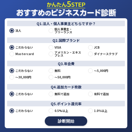
Q1.法人・個人事業主どちらですか？
個人事業主・
法人
フリーランス
Q2.国際ブランド
こだわらない
VISA
JCB
アメリカン・エキス
Mastercard
ダイナースクラブ
プレス
Q3.年会費
こだわらない
無料
～5,000円
～30,000円
～50,000円
Q4.追加カード枚数
こだわらない
無料で追加
有料で追加
Q5.ポイント還元率
こだわらない
0.5%以上
1.0％以上
診断開始