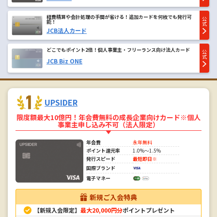
経費精算や会計処理の手間が省ける！追加カードを何枚でも発行可
公
能！
式
JCB法人カード
どこでもポイント2倍！個人事業主・フリーランス向け法人カード
公
式
JCB Biz ONE
UPSIDER
限度額最大10億円！年会費無料の成長企業向けカード※個人
事業主申し込み不可（法人限定）
年会費
永年無料
ポイント還元率
1.0%～1.5%
発行スピード
最短即日※
国際ブランド
電子マネー
新規ご入会特典
【新規入会限定】
最大20,000円分
ポイントプレゼント